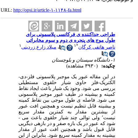
URL:
http://opsi.ir/article-۱-۱۱۴۸-fa.html
طراحی جداکننده ی فرکانسی پلاسمونی برای
طول موج های پنجره ی دوم و سوم مخابراتی
۱
۱
*
ناصر هاتفی کرگان
،
میلاد زارع زردینی
۱- دانشگاه سیستان و بلوچستان
چکیده:
(۳۹۳۰ مشاهده)
در این مقاله
عبور یک
موجبر پلاسمونی فلز-دی­
الکتریک-فلز
حاوی
شیار حلقوی مستطیلی
بررسی می ­شود. وجود یک شیار باعث ایجاد نقاط
کمینه و بیشینه در طیف عبور موجبر پلاسمونی
می­ شود. فاصله­ ی طول­ موجی بین
نقاط
کمینه
و بیشینه قابل تنظیم نیست و همچنین افت عبور
از بیشترین مقدار به کمترین مقدار سریع
نیست
٬
ولی توالی چند شیار حلقوی باعث می ­
شود که عبور در یک بازه صفر و در بازه­ی دیگریی
قابل قبول باشد و همچنین افت عبور از مقدار
بیشینه به مقدار کمینه سریع شود. بنابراین از این