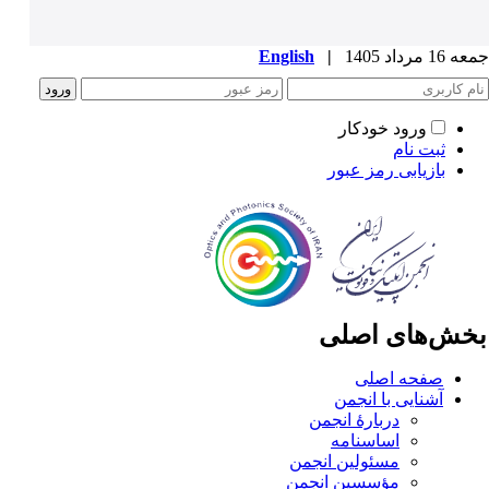
1 مرداد 1405
|
English
ورود خودکار
ثبت نام
بازیابی رمز عبور
خش‌های اصلی
صفحه اصلی
آشنایی با انجمن
دربارۀ انجمن
اساسنامه
مسئولین انجمن
مؤسسین انجمن