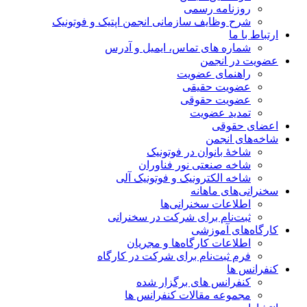
روزنامه رسمی
شرح وظایف سازمانی انجمن اپتیک و فوتونیک
ارتباط با ما
شماره های تماس، ایمیل و آدرس
عضویت در انجمن
راهنمای عضویت
عضویت حقیقی
عضویت حقوقی
تمدید عضویت
اعضای حقوقی
شاخه‌های انجمن
شاخۀ بانوان در فوتونیک
شاخه صنعتی نور فناوران
شاخه‌ الکترونیک و فوتونیک آلی
سخنرانی‌های ماهانه
اطلاعات سخنرانی‌‌ها
ثبت‌نام برای شرکت در سخنرانی
کارگاه‌های آموزشی
اطلاعات کارگاه‌ها و مجریان
فرم ثبت‌نام برای شرکت در کارگاه
کنفرانس ها
کنفرانس های برگزار شده
مجموعه مقالات کنفرانس ها