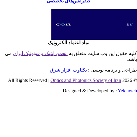
کنفرانس‌های تخصّصی
نماد اعتماد الکترونیک
یه حقوق این وب سایت متعلق به
انجمن اپتیک و فوتونیک ایران
می
شد.
احی و برنامه نویسی :
یکتاوب افزار شرق
Optics and Photonics Society of Iran
© 2026 
Designed & Developed by :
Yektaw