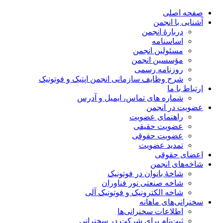
صفحه اصلی
آشنایی با انجمن
دربارۀ انجمن
اساسنامه
مسئولین انجمن
مؤسسین انجمن
روزنامه رسمی
شرح وظایف سازمانی انجمن اپتیک و فوتونیک
ارتباط با ما
شماره های تماس، ایمیل و آدرس
عضویت در انجمن
راهنمای عضویت
عضویت حقیقی
عضویت حقوقی
تمدید عضویت
اعضای حقوقی
شاخه‌های انجمن
شاخۀ بانوان در فوتونیک
شاخه صنعتی نور فناوران
شاخه‌ الکترونیک و فوتونیک آلی
سخنرانی‌های ماهانه
اطلاعات سخنرانی‌‌ها
ثبت‌نام برای شرکت در سخنرانی