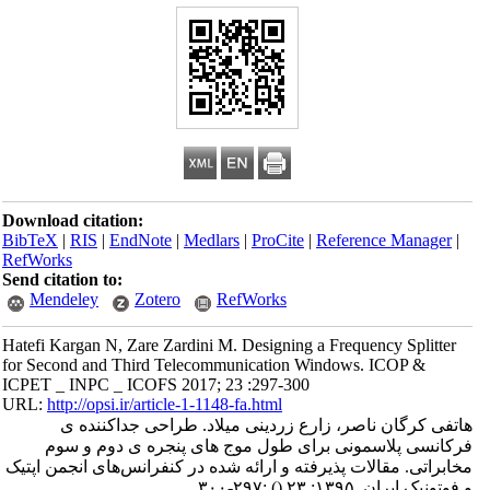
Download citation:
BibTeX
|
RIS
|
EndNote
|
Medlars
|
ProCite
|
Reference Manager
|
RefWorks
Send citation to:
Mendeley
Zotero
RefWorks
Hatefi Kargan N, Zare Zardini M. Designing a Frequency Splitter
for Second and Third Telecommunication Windows. ICOP &
ICPET _ INPC _ ICOFS 2017; 23 :297-300
URL:
http://opsi.ir/article-1-1148-fa.html
هاتفی کرگان ناصر، زارع زردینی میلاد. طراحی جداکننده ی
فرکانسی پلاسمونی برای طول موج های پنجره ی دوم و سوم
مخابراتی. مقالات پذیرفته و ارائه شده در کنفرانس‌های انجمن اپتیک
و فوتونیک ایران. ۱۳۹۵; ۲۳
()
:۲۹۷-۳۰۰