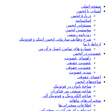
صفحه اصلی
آشنایی با انجمن
دربارۀ انجمن
اساسنامه
مسئولین انجمن
مؤسسین انجمن
روزنامه رسمی
شرح وظایف سازمانی انجمن اپتیک و فوتونیک
ارتباط با ما
شماره های تماس، ایمیل و آدرس
عضویت در انجمن
راهنمای عضویت
عضویت حقیقی
عضویت حقوقی
تمدید عضویت
اعضای حقوقی
شاخه‌های انجمن
شاخۀ بانوان در فوتونیک
شاخه صنعتی نور فناوران
شاخه‌ الکترونیک و فوتونیک آلی
سخنرانی‌های ماهانه
اطلاعات سخنرانی‌‌ها
ثبت‌نام برای شرکت در سخنرانی