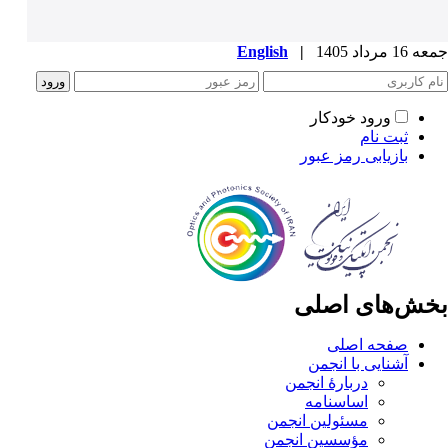
جمعه 16 مرداد 1405
|
English
ورود خودکار
ثبت نام
بازیابی رمز عبور
بخش‌های اصلی
صفحه اصلی
آشنایی با انجمن
دربارۀ انجمن
اساسنامه
مسئولین انجمن
مؤسسین انجمن