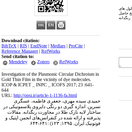
کول های
یج حاصل
رنگدانه
Download citation:
BibTeX
|
RIS
|
EndNote
|
Medlars
|
ProCite
|
Reference Manager
|
RefWorks
Send citation to:
Mendeley
Zotero
RefWorks
Investigation of the Plasmonic Circular Dichroism in
Gold Thin Film in the vicinity of dye molecules.
ICOP & ICPET _ INPC _ ICOFS 2017; 23 :641-
644
URL:
http://opsi.ir/article-1-1136-fa.html
حمیدی سیده مهری، جعفری فاطمه، عسگری
نسرین. اندازه گیری دو رنگی دایروی پلاسمونیکی در
ساختار لایه نازک طلا در مجاورت رنگدانه. مقالات
پذیرفته و ارائه شده در کنفرانس‌های انجمن اپتیک و
فوتونیک ایران. ۱۳۹۵; ۲۳
()
:۶۴۱-۶۴۴