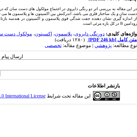
در این مقاله به بررسی اثر دو رنگی دایروی در اجتماع مولکول های دست سان که در
دست سان و یک ساختار فلزی می باشد، اندرکنش بین اکسیتون ها و پلاسمون ها می توا
از اندازه گیری نشان دهنده جفت شدگی قوی پلاسمون و اکسیتون در هندسه بازتابی ا
رودامین
B
در کل بازه مرئی است.
واژه‌های کلیدی:
دورنگی دایروی
،
پلاسمون
،
اکسیتون
،
مولکول دست س
متن کامل
[PDF 246 kb]
(۱۲۸۰ دریافت)
نوع مطالعه:
پژوهشي
| موضوع مقاله:
تخصصی
ارسال پیام 
بازنشر اطلاعات
این مقاله تحت شرایط
 International License