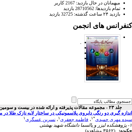
میهمانان در حال بازدید: 2167 کاربر
تمام بازدید‌ها: 28710562 بازدید
بازدید ۲۴ ساعت گذشته: 32725 بازدید
کنفرانس های انجمن
.
جلد ۲۳ - مجموعه مقالات پذیرفته و ارائه شده در بیست و سومین کنفرانس اپتیک و فوتونیک ایران
اندازه گیری دو رنگی دایروی پلاسمونیکی در ساختار لایه نازک طلا در 
۱
۱
۱
*
سیده مهری حمیدی
،
فاطمه جعفری
،
نسرین عسگری
۱- پژوهشکده لیزر و پالسما دانشگاه شهید بهشتی
چکیده:
(۳۵۶۲ مشاهده)