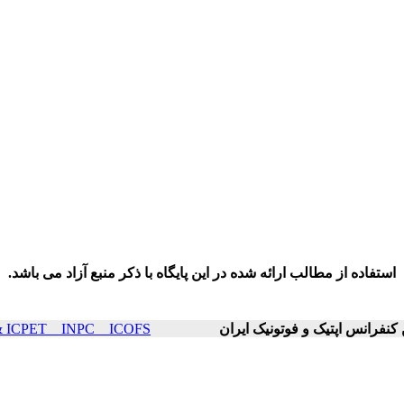
استفاده از مطالب ارائه شده در این پایگاه با ذکر منبع آزاد می باشد.
ICOP & ICPET _ INPC _ ICOFS سال۲۳ صفح