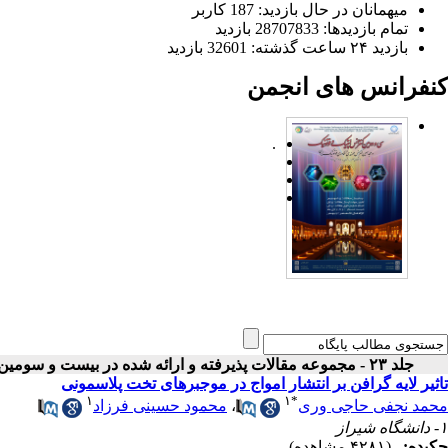
میهمانان در حال بازدید: 187 کاربر
تمام بازدید‌ها: 28707833 بازدید
بازدید ۲۴ ساعت گذشته: 32601 بازدید
کنفرانس های انجمن
.
جلد ۲۳ - مجموعه مقالات پذیرفته و ارائه شده در بیست و سومین کنفرانس اپتیک و فوتونیک ایران
تاثیر لایه گرافن بر انتشار امواج در موجبرهای تخت پلاسمونی
۱
۱
*
محمد نجفی حاجی وری
،
محمود حسینی فرزاد
۱- دانشگاه شیراز
چکیده:
(۴۲۸۱ مشاهده)