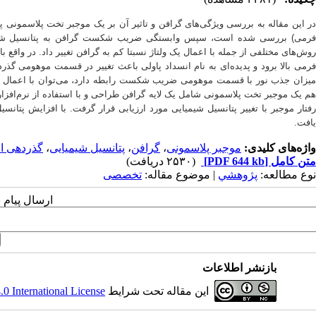
در این مقاله به بررسی ویژگی‌های گرافن و تاثیر آن بر یک موجبر تخت پلاسمونی پرد
فرمی) بررسی شده است، سپس وابستگی ضریب شکست گرافن به پتانسیل شیمیایی
روش‌های مختلفی از جمله با اعمال یک ولتاژ نسبتا کم به گرافن تغییر داد. در واقع
فرمی بالا برود و پدیده‌ای به نام انسداد پاولی باعث تغییر در قسمت موهومی 
میزان جذب نور با قسمت موهومی ضریب شکست رابطه دارد، می‌توان با اعمال یک و
هم یک موجبر تخت پلاسمونی شامل یک لایه گرافن طراحی و با استفاده از نرم‌اف
رفتار موجبر با تغییر پتانسیل شیمیایی مورد ارزیابی قرار گرفت. با افزایش پتا
یافت.
واژه‌های کلیدی:
موجبر پلاسمونی
،
گرافن
،
پتانسیل شیمیایی
،
گذردهی ال
متن کامل
[PDF 644 kb]
(۲۵۳۰ دریافت)
نوع مطالعه:
پژوهشي
| موضوع مقاله:
تخصصی
ارسال پیام 
بازنشر اطلاعات
این مقاله تحت شرایط
 International License