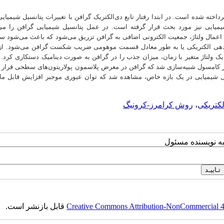
اخته شده است. در ابتدا رفتار تابع دی‌الکتریک گرافن با تغییرات پتانسیل شیمیایی
 نیز مورد بحث قرار گرفته است. در عمل پتانسیل شیمیایی گرافن را می‌ت
 با اعمال ولتاژ، جمعیت الکترونی اضافی به گرافن تزریق می‌شود که باعث می‌شود س
گذردهی الکتریکی یا به طور معادل قسمت موهومی ضریب شکست گرافن می‌شود. از 
لتاژ متغیر با زمان، میزان جذب را در گرافن به صورت دینامیک دستکاری کرد. د
زار کامسول شبیه‌سازی شد که گرافن در معرض پلاسمون پولاریتون‌های سطحی قرار
نسیل شیمیایی در یک بازه خاص، مشاهده شد که توان عبوری موجبر افزایش قابل مل
کتریکی
،
روش کرامرز-کرونیگ
به نویسنده مسئول
Creative Commons Attribution-NonCommercial 4.0
قابل بازنشر است.