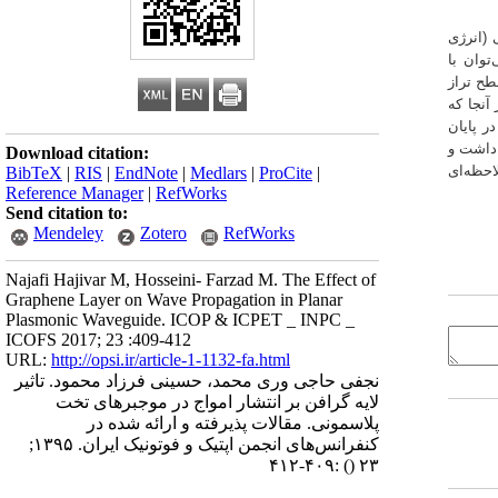
 (انرژی
وان با
طح تراز
آنجا که
ر پایان
 داشت و
Download citation:
احظه‌ای
BibTeX
|
RIS
|
EndNote
|
Medlars
|
ProCite
|
Reference Manager
|
RefWorks
Send citation to:
Mendeley
Zotero
RefWorks
Najafi Hajivar M, Hosseini- Farzad M. The Effect of
Graphene Layer on Wave Propagation in Planar
Plasmonic Waveguide. ICOP & ICPET _ INPC _
ICOFS 2017; 23 :409-412
URL:
http://opsi.ir/article-1-1132-fa.html
نجفی حاجی وری محمد، حسینی فرزاد محمود. تاثیر
لایه گرافن بر انتشار امواج در موجبرهای تخت
پلاسمونی. مقالات پذیرفته و ارائه شده در
کنفرانس‌های انجمن اپتیک و فوتونیک ایران. ۱۳۹۵;
:۴۰۹-۴۱۲
()
۲۳