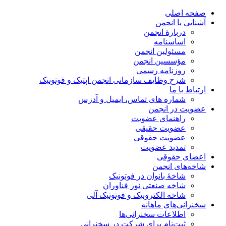
صفحه اصلی
آشنایی با انجمن
دربارۀ انجمن
اساسنامه
مسئولین انجمن
مؤسسین انجمن
روزنامه رسمی
شرح وظایف سازمانی انجمن اپتیک و فوتونیک
ارتباط با ما
شماره های تماس، ایمیل و آدرس
عضویت در انجمن
راهنمای عضویت
عضویت حقیقی
عضویت حقوقی
تمدید عضویت
اعضای حقوقی
شاخه‌های انجمن
شاخۀ بانوان در فوتونیک
شاخه صنعتی نور فناوران
شاخه‌ الکترونیک و فوتونیک آلی
سخنرانی‌های ماهانه
اطلاعات سخنرانی‌‌ها
ثبت‌نام برای شرکت در سخنرانی