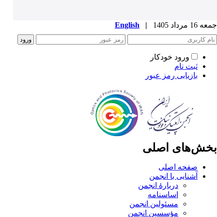
جمعه 16 مرداد 1405
|
English
ورود خودکار
ثبت نام
بازیابی رمز عبور
بخش‌های اصلی
صفحه اصلی
آشنایی با انجمن
دربارۀ انجمن
اساسنامه
مسئولین انجمن
مؤسسین انجمن