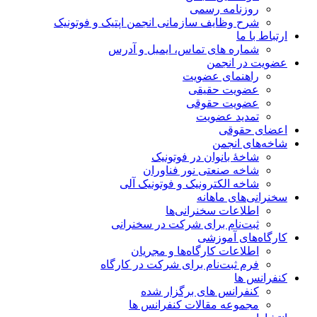
روزنامه رسمی
شرح وظایف سازمانی انجمن اپتیک و فوتونیک
ارتباط با ما
شماره های تماس، ایمیل و آدرس
عضویت در انجمن
راهنمای عضویت
عضویت حقیقی
عضویت حقوقی
تمدید عضویت
اعضای حقوقی
شاخه‌های انجمن
شاخۀ بانوان در فوتونیک
شاخه صنعتی نور فناوران
شاخه‌ الکترونیک و فوتونیک آلی
سخنرانی‌های ماهانه
اطلاعات سخنرانی‌‌ها
ثبت‌نام برای شرکت در سخنرانی
کارگاه‌های آموزشی
اطلاعات کارگاه‌ها و مجریان
فرم ثبت‌نام برای شرکت در کارگاه
کنفرانس ها
کنفرانس های برگزار شده
مجموعه مقالات کنفرانس ها