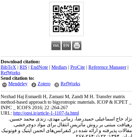
Download citation:
BibTeX
|
RIS
|
EndNote
|
Medlars
|
ProCite
|
Reference Manager
|
RefWorks
Send citation to:
Mendeley
Zotero
RefWorks
Nezhad Haj Esmaeili H, Zamani M, Zandi M H. Transfer matrix
method-based approach to bigyrotropic materials. ICOP & ICPET _
INPC _ ICOFS 2016; 22 :264-267
URL:
http://opsi.ir/article-1-1107-fa.html
نژاد حاج اسماعیلی حمیدرضا، زمانی مهدی، زندی محمد حسین.
رهیافت مبتنی بر روش ماتریس انتقال برای مواد دوچرخشی.
مقالات پذیرفته و ارائه شده در کنفرانس‌های انجمن اپتیک و فوتونیک
ایران. ۱۳۹۴; ۲۲
()
:۲۶۴-۲۶۷