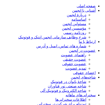
صفحه اصلی
آشنایی با انجمن
دربارۀ انجمن
اساسنامه
مسئولین انجمن
مؤسسین انجمن
روزنامه رسمی
شرح وظایف سازمانی انجمن اپتیک و فوتونیک
ارتباط با ما
شماره های تماس، ایمیل و آدرس
عضویت در انجمن
راهنمای عضویت
عضویت حقیقی
عضویت حقوقی
تمدید عضویت
اعضای حقوقی
شاخه‌های انجمن
شاخۀ بانوان در فوتونیک
شاخه صنعتی نور فناوران
شاخه‌ الکترونیک و فوتونیک آلی
سخنرانی‌های ماهانه
اطلاعات سخنرانی‌‌ها
ثبت‌نام برای شرکت در سخنرانی