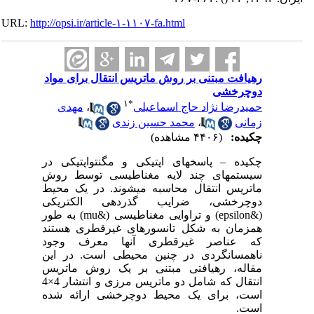
URL:
http://opsi.ir/article-۱-۱۱۰۷-fa.html
رهیافت مبتنی بر روش ماتریس انتقال برای مواد
دوچرخشی
۱
*
حمیدرضا نژاد حاج اسماعیلی
،
مهدی
زمانی
،
محمد حسین زندی
چکیده:
(۴۴۰۶ مشاهده)
چکیده – پاسخ­های اپتیکی و مگنتواپتیکی در
سیستم­های چند لایه مغناطیسی توسط روش
ماتریس انتقال محاسبه می­شوند. در یک محیط
دوچرخشی، ضرایب گذردهی الکتریکی
(&epsilon) و تراوایی مغناطیسی (&mu) به طور
هم­زمان به شکل تانسورهای غیرقطری هستند
که عناصر غیرقطری آنها معرف وجود
ناهمسانگردی در چنین محیطی است. در این
مقاله، رهیافتی مبتنی بر یک روش ماتریس
انتقال که شامل دو ماتریس مرزی و انتشار 4×4
است، برای یک محیط دوچرخشی ارائه شده
است.