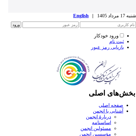
1 مرداد 1405
|
English
ورود خودکار
ثبت نام
بازیابی رمز عبور
خش‌های اصلی
صفحه اصلی
آشنایی با انجمن
دربارۀ انجمن
اساسنامه
مسئولین انجمن
مؤسسین انجمن