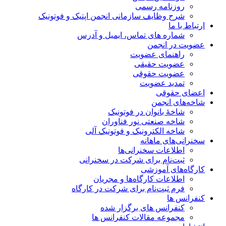
روزنامه رسمی
شرح وظایف سازمانی انجمن اپتیک و فوتونیک
ارتباط با ما
شماره های تماس، ایمیل و آدرس
عضویت در انجمن
راهنمای عضویت
عضویت حقیقی
عضویت حقوقی
تمدید عضویت
اعضای حقوقی
شاخه‌های انجمن
شاخۀ بانوان در فوتونیک
شاخه صنعتی نور فناوران
شاخه‌ الکترونیک و فوتونیک آلی
سخنرانی‌های ماهانه
اطلاعات سخنرانی‌‌ها
ثبت‌نام برای شرکت در سخنرانی
کارگاه‌های آموزشی
اطلاعات کارگاه‌ها و مجریان
فرم ثبت‌نام برای شرکت در کارگاه
کنفرانس ها
کنفرانس های برگزار شده
مجموعه مقالات کنفرانس ها