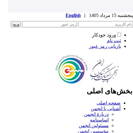
به 15 مرداد 1405
|
English
ورود خودکار
ثبت نام
بازیابی رمز عبور
خش‌های اصلی
صفحه اصلی
آشنایی با انجمن
دربارۀ انجمن
اساسنامه
مسئولین انجمن
مؤسسین انجمن