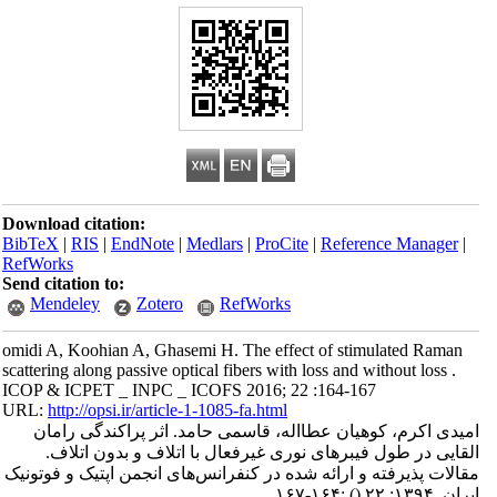
Download citation:
BibTeX
|
RIS
|
EndNote
|
Medlars
|
ProCite
|
Reference Manager
|
RefWorks
Send citation to:
Mendeley
Zotero
RefWorks
omidi A, Koohian A, Ghasemi H. The effect of stimulated Raman
scattering along passive optical fibers with loss and without loss .
ICOP & ICPET _ INPC _ ICOFS 2016; 22 :164-167
URL:
http://opsi.ir/article-1-1085-fa.html
امیدی اکرم، کوهیان عطااله، قاسمی حامد. اثر پراکندگی رامان
القایی در طول فیبرهای نوری غیرفعال با اتلاف و بدون اتلاف.
مقالات پذیرفته و ارائه شده در کنفرانس‌های انجمن اپتیک و فوتونیک
ایران. ۱۳۹۴; ۲۲
()
:۱۶۴-۱۶۷