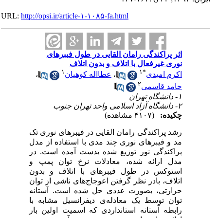
URL:
http://opsi.ir/article-۱-۱۰۸۵-fa.html
اثر پراکندگی رامان القایی در طول فیبرهای
نوری غیرفعال با اتلاف و بدون اتلاف
۱
۱
*
اکرم امیدی
،
عطااله کوهیان
،
۲
حامد قاسمی
۱- دانشگاه تهران
۲- دانشگاه آزاد اسلامی واحد تهران جنوب
چکیده:
(۴۱۰۷ مشاهده)
رشد پراکندگی رامان القایی در فیبرهای نوری تک
مد و فیبرهای نوری چند مدی با استفاده از مدل
پراکندگی نور توزیع شده بدست آمده است. در
مدل ارائه شده، معادلات نرخ توان پمپ و
استوکس در طول فیبرهای با اتلاف و بدون
اتلاف، بادر نظر گرفتن اعوجاج‌های ناشی از توان‌
حرارتی، بصورت عددی حل شده است. آستانه
توان توسط یک معادله‌ی دیفرانسیل مشابه با
رابطه آستانه استانداردی که اسمیت اولین بار