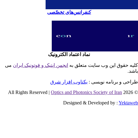
کنفرانس‌های تخصّصی
نماد اعتماد الکترونیک
یه حقوق این وب سایت متعلق به
انجمن اپتیک و فوتونیک ایران
می
شد.
احی و برنامه نویسی :
یکتاوب افزار شرق
Optics and Photonics Society of Iran
© 2026 
Designed & Developed by :
Yektaw