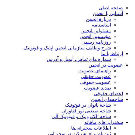
صفحه اصلی
آشنایی با انجمن
دربارۀ انجمن
اساسنامه
مسئولین انجمن
مؤسسین انجمن
روزنامه رسمی
شرح وظایف سازمانی انجمن اپتیک و فوتونیک
ارتباط با ما
شماره های تماس، ایمیل و آدرس
عضویت در انجمن
راهنمای عضویت
عضویت حقیقی
عضویت حقوقی
تمدید عضویت
اعضای حقوقی
شاخه‌های انجمن
شاخۀ بانوان در فوتونیک
شاخه صنعتی نور فناوران
شاخه‌ الکترونیک و فوتونیک آلی
سخنرانی‌های ماهانه
اطلاعات سخنرانی‌‌ها
ثبت‌نام برای شرکت در سخنرانی