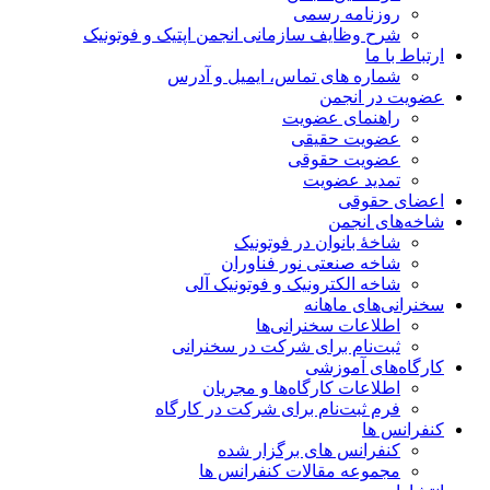
روزنامه رسمی
شرح وظایف سازمانی انجمن اپتیک و فوتونیک
ارتباط با ما
شماره های تماس، ایمیل و آدرس
عضویت در انجمن
راهنمای عضویت
عضویت حقیقی
عضویت حقوقی
تمدید عضویت
اعضای حقوقی
شاخه‌های انجمن
شاخۀ بانوان در فوتونیک
شاخه صنعتی نور فناوران
شاخه‌ الکترونیک و فوتونیک آلی
سخنرانی‌های ماهانه
اطلاعات سخنرانی‌‌ها
ثبت‌نام برای شرکت در سخنرانی
کارگاه‌های آموزشی
اطلاعات کارگاه‌ها و مجریان
فرم ثبت‌نام برای شرکت در کارگاه
کنفرانس ها
کنفرانس های برگزار شده
مجموعه مقالات کنفرانس ها