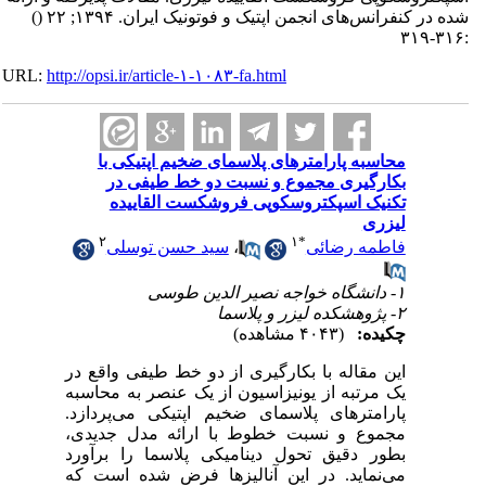
شده در کنفرانس‌های انجمن اپتیک و فوتونیک ایران. ۱۳۹۴; ۲۲
()
:۳۱۶-۳۱۹
URL:
http://opsi.ir/article-۱-۱۰۸۳-fa.html
محاسبه پارامترهای پلاسمای ضخیم اپتیکی با
بکارگیری مجموع و نسبت دو خط طیفی در
تکنیک اسپکتروسکوپی فروشکست القاییده
لیزری
۲
۱
*
فاطمه رضائی
،
سید حسن توسلی
۱- دانشگاه خواجه نصیر الدین طوسی
۲- پژوهشکده لیزر و پلاسما
چکیده:
(۴۰۴۳ مشاهده)
این مقاله با بکارگیری از دو خط طیفی واقع در
یک مرتبه از یونیزاسیون از یک عنصر به محاسبه
پارامترهای پلاسمای ضخیم اپتیکی می‌پردازد.
مجموع و نسبت خطوط با ارائه مدل جدیدی،
بطور دقیق تحول دینامیکی پلاسما را برآورد
می‌نماید. در این آنالیزها فرض شده است که