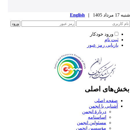
1 مرداد 1405
|
English
ورود خودکار
ثبت نام
بازیابی رمز عبور
خش‌های اصلی
صفحه اصلی
آشنایی با انجمن
دربارۀ انجمن
اساسنامه
مسئولین انجمن
مؤسسین انجمن