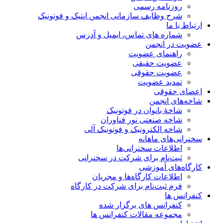
روزنامه رسمی
شرح وظایف سازمانی انجمن اپتیک و فوتونیک
ارتباط با ما
شماره های تماس، ایمیل و آدرس
عضویت در انجمن
راهنمای عضویت
عضویت حقیقی
عضویت حقوقی
تمدید عضویت
اعضای حقوقی
شاخه‌های انجمن
شاخۀ بانوان در فوتونیک
شاخه صنعتی نور فناوران
شاخه‌ الکترونیک و فوتونیک آلی
سخنرانی‌های ماهانه
اطلاعات سخنرانی‌‌ها
ثبت‌نام برای شرکت در سخنرانی
کارگاه‌های آموزشی
اطلاعات کارگاه‌ها و مجریان
فرم ثبت‌نام برای شرکت در کارگاه
کنفرانس ها
کنفرانس های برگزار شده
مجموعه مقالات کنفرانس ها