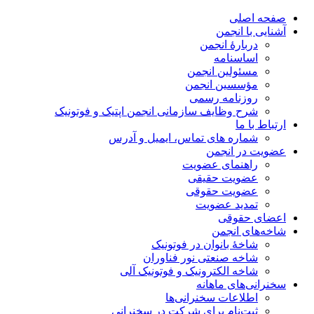
صفحه اصلی
آشنایی با انجمن
دربارۀ انجمن
اساسنامه
مسئولین انجمن
مؤسسین انجمن
روزنامه رسمی
شرح وظایف سازمانی انجمن اپتیک و فوتونیک
ارتباط با ما
شماره های تماس، ایمیل و آدرس
عضویت در انجمن
راهنمای عضویت
عضویت حقیقی
عضویت حقوقی
تمدید عضویت
اعضای حقوقی
شاخه‌های انجمن
شاخۀ بانوان در فوتونیک
شاخه صنعتی نور فناوران
شاخه‌ الکترونیک و فوتونیک آلی
سخنرانی‌های ماهانه
اطلاعات سخنرانی‌‌ها
ثبت‌نام برای شرکت در سخنرانی