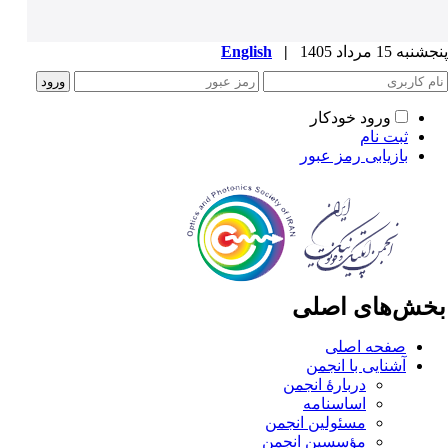
به 15 مرداد 1405
|
English
ورود خودکار
ثبت نام
بازیابی رمز عبور
خش‌های اصلی
صفحه اصلی
آشنایی با انجمن
دربارۀ انجمن
اساسنامه
مسئولین انجمن
مؤسسین انجمن