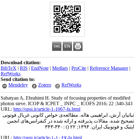
Download citation:
BibTeX
|
RIS
|
EndNote
|
Medlars
|
ProCite
|
Reference Manager
|
RefWorks
Send citation to:
Mendeley
Zotero
RefWorks
Sabatyan A, Ebrahimi H. Study of focusing properties of modified
photon sieve. ICOP & ICPET _ INPC _ ICOFS 2016; 22 :340-343
URL:
http://opsi.ir/article-1-1067-fa.html
ثباتیان آرش، ابراهیمی هاله. مطالعه‌ی خواص کانونی غربال فوتونی
تصحیح شده. مقالات پذیرفته و ارائه شده در کنفرانس‌های انجمن
اپتیک و فوتونیک ایران. ۱۳۹۴; ۲۲
()
:۳۴۰-۳۴۳
URL:
http://opsi.ir/article-۱-۱۰۶۷-fa.html