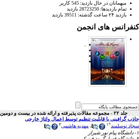
میهمانان در حال بازدید: 545 کاربر
تمام بازدید‌ها: 28723250 بازدید
بازدید ۲۴ ساعت گذشته: 39511 بازدید
کنفرانس های انجمن
.
جلد ۲۲ - مجموعه مقالات پذیرفته و ارائه شده در بیست و دومین کنفرانس اپتیک و فوتونیک ایران
جاذب گرافینی با قابلیت تنظیم توسط اعمال ولتاژ خارجی
۲
۱
*
سجاد توسلمند
،
مهدیه هاشمی
۱- دانشگاه پیام نور شیراز
۲- دانشگاه فسا- گروه فیزیک