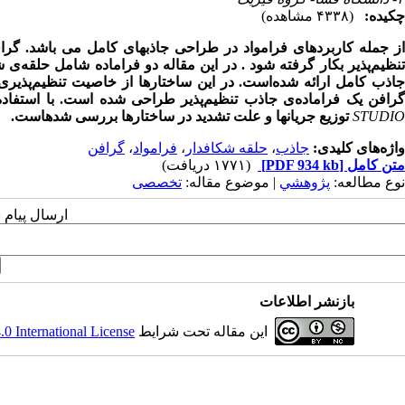
چکیده:
(۴۳۳۸ مشاهده)
ز جمله کاربردهای فرامواد در طراحی جاذبهای کامل می باشد
. گرا
نظیم
پذیر بکار گرفته شود . در این مقاله دو فراماده شامل حلقه
ی ش
اذب کامل ارائه شده
پذیری
رافن یک فراماده
ی جاذب تنظیم
پذیر طراحی شده ‎است. با استفاده از شبیه
STUDIO
توزیع جریانها و علت تشدید در ساختارها بررسی شده‎است.
واژه‌های کلیدی:
جاذب
،
حلقه شکافدار
،
فرامواد
،
گرافن
متن کامل
[PDF 934 kb]
(۱۷۷۱ دریافت)
نوع مطالعه:
پژوهشي
| موضوع مقاله:
تخصصی
ارسال پیام 
بازنشر اطلاعات
این مقاله تحت شرایط
 International License