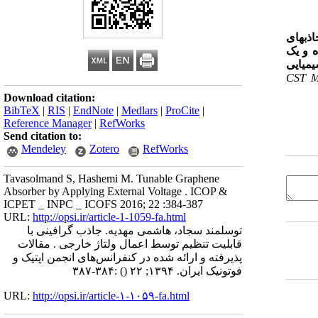
ذبهای
ده و یک
یمیایی
CST 
Download citation:
BibTeX
|
RIS
|
EndNote
|
Medlars
|
ProCite
|
Reference Manager
|
RefWorks
Send citation to:
Mendeley
Zotero
RefWorks
Tavasolmand S, Hashemi M. Tunable Graphene
Absorber by Applying External Voltage . ICOP &
ICPET _ INPC _ ICOFS 2016; 22 :384-387
URL:
http://opsi.ir/article-1-1059-fa.html
توسلمند سجاد، هاشمی مهدیه. جاذب گرافینی با
قابلیت تنظیم توسط اعمال ولتاژ خارجی . مقالات
پذیرفته و ارائه شده در کنفرانس‌های انجمن اپتیک و
فوتونیک ایران. ۱۳۹۴; ۲۲
()
:۳۸۴-۳۸۷
URL:
http://opsi.ir/article-۱-۱۰۵۹-fa.html