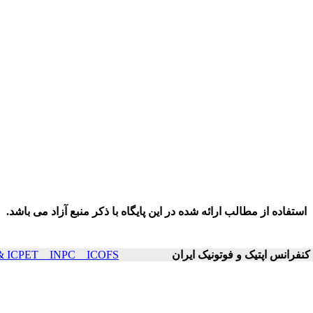
استفاده از مطالب ارائه شده در این پایگاه با ذکر منبع آزاد می باشد.
ICOP & ICPET _ INPC _ ICOFS سال۲۲ صفح