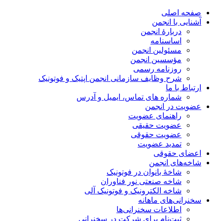
صفحه اصلی
آشنایی با انجمن
دربارۀ انجمن
اساسنامه
مسئولین انجمن
مؤسسین انجمن
روزنامه رسمی
شرح وظایف سازمانی انجمن اپتیک و فوتونیک
ارتباط با ما
شماره های تماس، ایمیل و آدرس
عضویت در انجمن
راهنمای عضویت
عضویت حقیقی
عضویت حقوقی
تمدید عضویت
اعضای حقوقی
شاخه‌های انجمن
شاخۀ بانوان در فوتونیک
شاخه صنعتی نور فناوران
شاخه‌ الکترونیک و فوتونیک آلی
سخنرانی‌های ماهانه
اطلاعات سخنرانی‌‌ها
ثبت‌نام برای شرکت در سخنرانی