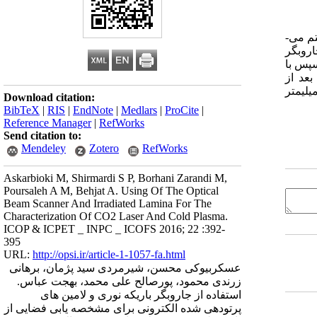
م می­
اروبگر
سپس با
عد از
ایه ­ی فضایی باریکه پلاسمایی سرد با دقت 1 میلیمتر
Download citation:
BibTeX
|
RIS
|
EndNote
|
Medlars
|
ProCite
|
Reference Manager
|
RefWorks
Send citation to:
Mendeley
Zotero
RefWorks
Askarbioki M, Shirmardi S P, Borhani Zarandi M,
Poursaleh A M, Behjat A. Using Of The Optical
Beam Scanner And Irradiated Lamina For The
Characterization Of CO2 Laser And Cold Plasma.
ICOP & ICPET _ INPC _ ICOFS 2016; 22 :392-
395
URL:
http://opsi.ir/article-1-1057-fa.html
عسکربیوکی محسن، شیرمردی سید پژمان، برهانی
زرندی محمود، پورصالح علی محمد، بهجت عباس.
استفاده از جاروبگر باریکه نوری و لامین های
پرتودهی شده الکترونی برای مشخصه ‏یابی فضایی از