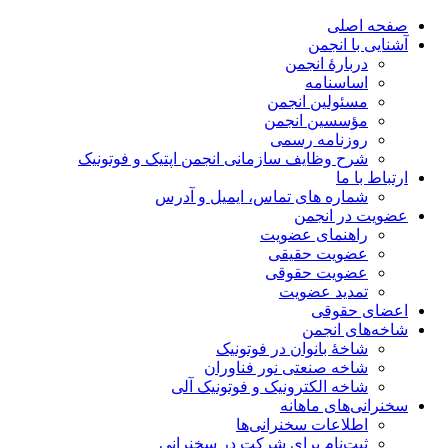
صفحه اصلی
آشنایی با انجمن
دربارۀ انجمن
اساسنامه
مسئولین انجمن
مؤسسین انجمن
روزنامه رسمی
شرح وظایف سازمانی انجمن اپتیک و فوتونیک
ارتباط با ما
شماره های تماس، ایمیل و آدرس
عضویت در انجمن
راهنمای عضویت
عضویت حقیقی
عضویت حقوقی
تمدید عضویت
اعضای حقوقی
شاخه‌های انجمن
شاخۀ بانوان در فوتونیک
شاخه صنعتی نور فناوران
شاخه‌ الکترونیک و فوتونیک آلی
سخنرانی‌های ماهانه
اطلاعات سخنرانی‌‌ها
ثبت‌نام برای شرکت در سخنرانی