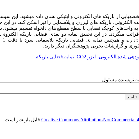
­یابی از باریکه ­های الکترونی و اپتیکی نشان داده می­شود. این سیست
ه الکترونی، باریکه ­های لیزری و پلاسمایی را نیز اسکن کند. در این ج
ن به واحدهای کوچک فضایی با سطح مقطع­ های دلخواه تقسیم می­شود. 
 می­گردد. در این تحقیق نمایه دو بعدی فضایی باریکه الکترونی ب
و همچنین نم
 تئوری و گزارشات تجربی پژوهشگران دیگر دارند
.
تودهی شده الکترونی
،
لیزر ‏CO2‎
،
نمایه فضایی باریکه‎.‎
به نویسنده مسئول
Creative Commons Attribution-NonCommercial 4.0
قابل بازنشر است.