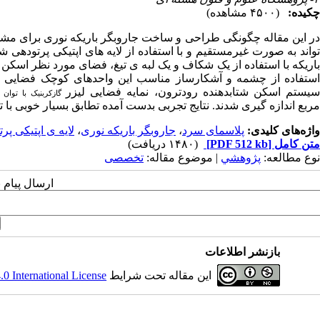
چکیده:
(۴۵۰۰ مشاهده)
ر این مقاله چگونگی طراحی و ساخت جاروبگر باریکه نوری
برای مشخصه
تواند به صورت غیرمستقیم و با استفاده از لایه­ های اپتیکی پرتودهی شد
باریکه با استفاده از یک شکاف و یک لبه­ ی تیغ، فضای مورد نظر اسک
استفاده از چشمه و آشکارساز مناسب این واحدهای کوچک فضایی قرائت
یستم اسکن شتابدهنده رودترون، نمایه فضایی لیزر
گازکربنیک با توان 2.3 وات
مربع
اندازه ­گیری شدند. نتایج تجربی بدست آمده تطابق بسیار خوبی با
واژه‌های کلیدی:
پلاسمای سرد
،
جاروبگر باریکه نوری
،
لایه ی اپتیکی پر
متن کامل
[PDF 512 kb]
(۱۴۸۰ دریافت)
نوع مطالعه:
پژوهشي
| موضوع مقاله:
تخصصی
ارسال پیام 
بازنشر اطلاعات
این مقاله تحت شرایط
 International License