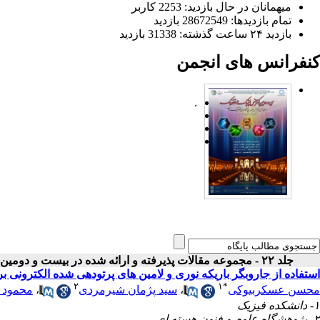
میهمانان در حال بازدید: 2253 کاربر
تمام بازدید‌ها: 28672549 بازدید
بازدید ۲۴ ساعت گذشته: 31338 بازدید
کنفرانس های انجمن
.
جلد ۲۲ - مجموعه مقالات پذیرفته و ارائه شده در بیست و دومین کنفرانس اپتیک و فوتونیک ایران
استفاده از جاروبگر باریکه نوری و لامین های پرتودهی شده الکترونی برای مشخصه ‏یابی
۲
۱
*
محسن عسکربیوکی
،
سید پژمان شیرمردی
،
محمود ب
۱- دانشکده فیزیک
۲- پژوهشگاه علوم و فنون هسته ای