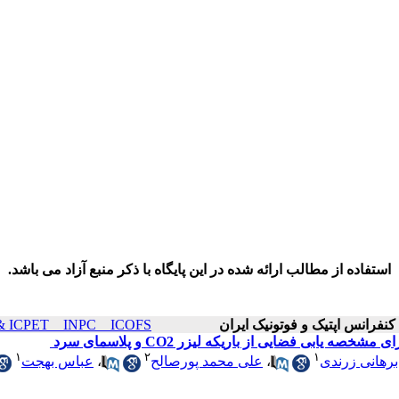
استفاده از مطالب ارائه شده در این پایگاه با ذکر منبع آزاد می باشد.
ICOP & ICPET _ INPC _ ICOFS سال۲۲ صفح
 فضایی از باریکه لیزر ‏CO2‎‏ و پلاسمای سرد‎ ‎
۱
۲
۱
رهانی زرندی
،
علی محمد پورصالح
،
عباس بهجت