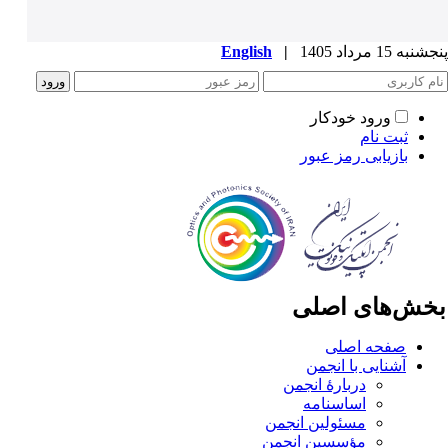
به 15 مرداد 1405
|
English
ورود خودکار
ثبت نام
بازیابی رمز عبور
خش‌های اصلی
صفحه اصلی
آشنایی با انجمن
دربارۀ انجمن
اساسنامه
مسئولین انجمن
مؤسسین انجمن