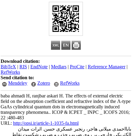
Download citation:
BibTeX
|
RIS
|
EndNote
|
Medlars
|
ProCite
|
Reference Manager
|
RefWorks
Send citation to:
Mendeley
Zotero
RefWorks
baba ahmadi H, ranjbar askari H. The effects of external electric
field on the absorption coefficient and refractive index of the Λ-type
GaAs cylindrical quantum dots in electromagnetically induced
transparency phenomena.. ICOP & ICPET _ INPC _ ICOFS 2016;
22 :480-483
URL:
http://opsi.ir/article-1-1035-fa.html
بابااحمدی میلانی هاجر، رنجبر عسکری حسن. اثرات میدان‌
الکتریکی خارجی بر روی ضریب جذب و ضریب شکست نقاط