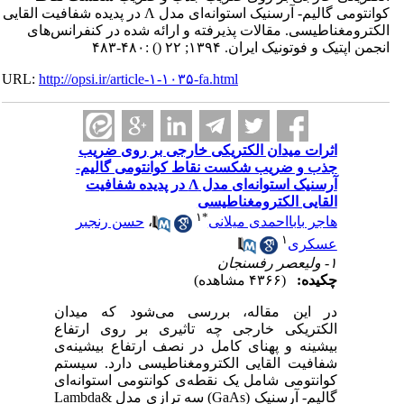
کوانتومی گالیم- آرسنیک استوانه‌ای مدل Λ در پدیده شفافیت القایی
الکترومغناطیسی. مقالات پذیرفته و ارائه شده در کنفرانس‌های
انجمن اپتیک و فوتونیک ایران. ۱۳۹۴; ۲۲
()
:۴۸۰-۴۸۳
URL:
http://opsi.ir/article-۱-۱۰۳۵-fa.html
اثرات میدان‌ الکتریکی خارجی بر روی ضریب
جذب و ضریب شکست نقاط کوانتومی گالیم-
آرسنیک استوانه‌ای مدل Λ در پدیده شفافیت
القایی الکترومغناطیسی
۱
*
هاجر بابااحمدی میلانی
،
حسن رنجبر
۱
عسکری
۱- ولیعصر رفسنجان
چکیده:
(۴۳۶۶ مشاهده)
در این مقاله، بررسی می‌شود که میدان
الکتریکی خارجی چه تاثیری بر روی ارتفاع
بیشینه و پهنای کامل در نصف ارتفاع بیشینه‌‌ی
شفافیت القایی الکترومغناطیسی دارد. سیستم
کوانتومی شامل یک نقطه‌ی کوانتومی استوانه‌ای
گالیم- آرسنیک (GaAs) سه ترازی مدل &Lambda