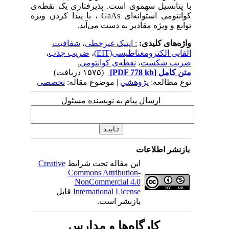
با پتانسیل سهموی است. پذیرفتاری یک نقطه‌ی
کوانتومی استوانه‌ای GaAs ، با پیدا کردن ویژه
توابع و ویژه مقادیر به دست می‌آید.
واژه‌های کلیدی:
: اپتیک غیرخطی
،
شفافیت
القایی الکترومغناطیسی(EIT)
،
ضریب جذب
،
ضریب شکست
،
نقطه‌ی کوانتومی.
متن کامل
[PDF 778 kb]
(۱۵۷۵ دریافت)
نوع مطالعه:
پژوهشي
| موضوع مقاله:
تخصصی
ارسال پیام به نویسنده مسئول
بازنشر اطلاعات
این مقاله تحت شرایط
Creative
Commons Attribution-
NonCommercial 4.0
International License
قابل
بازنشر است.
کارگاه‌ها و مدارس