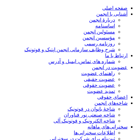
صفحه اصلی
آشنایی با انجمن
دربارۀ انجمن
اساسنامه
مسئولین انجمن
مؤسسین انجمن
روزنامه رسمی
شرح وظایف سازمانی انجمن اپتیک و فوتونیک
ارتباط با ما
شماره های تماس، ایمیل و آدرس
عضویت در انجمن
راهنمای عضویت
عضویت حقیقی
عضویت حقوقی
تمدید عضویت
اعضای حقوقی
شاخه‌های انجمن
شاخۀ بانوان در فوتونیک
شاخه صنعتی نور فناوران
شاخه‌ الکترونیک و فوتونیک آلی
سخنرانی‌های ماهانه
اطلاعات سخنرانی‌‌ها
ثبت‌نام برای شرکت در سخنرانی