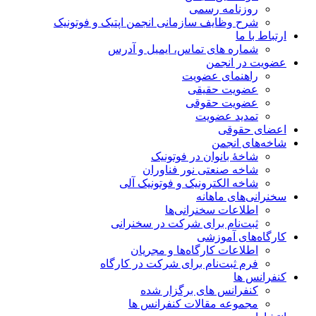
روزنامه رسمی
شرح وظایف سازمانی انجمن اپتیک و فوتونیک
ارتباط با ما
شماره های تماس، ایمیل و آدرس
عضویت در انجمن
راهنمای عضویت
عضویت حقیقی
عضویت حقوقی
تمدید عضویت
اعضای حقوقی
شاخه‌های انجمن
شاخۀ بانوان در فوتونیک
شاخه صنعتی نور فناوران
شاخه‌ الکترونیک و فوتونیک آلی
سخنرانی‌های ماهانه
اطلاعات سخنرانی‌‌ها
ثبت‌نام برای شرکت در سخنرانی
کارگاه‌های آموزشی
اطلاعات کارگاه‌ها و مجریان
فرم ثبت‌نام برای شرکت در کارگاه
کنفرانس ها
کنفرانس های برگزار شده
مجموعه مقالات کنفرانس ها