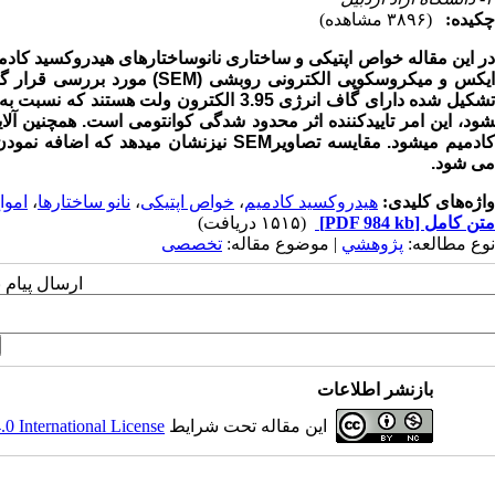
چکیده:
(۳۸۹۶ مشاهده)
ر این مقاله خواص اپتیکی و ساختاری نانوساختارهای هیدروکسید کا
یکس و میکروسکوپی الکترونی روبشی (
SEM
) مورد بررسی قرار گرف
تشکیل شده دارای گاف انرژی 3.95 الکترون و
شود، این امر تاییدکننده اثر محدود شدگی کوانتومی است. همچنین آ
ادمیم می­شود. مقایسه تصاویر
SEM
نیزنشان می­دهد که اضافه نمود
می­ شود.
واژه‌های کلیدی:
هیدروکسید کادمیم
،
خواص اپتیکی
،
نانو ساختارها
،
اموا
متن کامل
[PDF 984 kb]
(۱۵۱۵ دریافت)
نوع مطالعه:
پژوهشي
| موضوع مقاله:
تخصصی
ارسال پیام 
بازنشر اطلاعات
این مقاله تحت شرایط
 International License