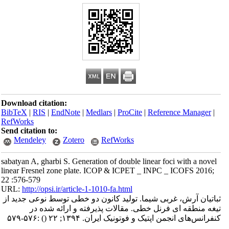
Download citation:
BibTeX
|
RIS
|
EndNote
|
Medlars
|
ProCite
|
Reference Manager
|
RefWorks
Send citation to:
Mendeley
Zotero
RefWorks
sabatyan A, gharbi S. Generation of double linear foci with a novel
linear Fresnel zone plate. ICOP & ICPET _ INPC _ ICOFS 2016;
22 :576-579
URL:
http://opsi.ir/article-1-1010-fa.html
ثباتیان آرش، غربی شیما. تولید کانون دو خطی توسط نوعی جدید از
تیغه منطقه ای فرنل خطی. مقالات پذیرفته و ارائه شده در
کنفرانس‌های انجمن اپتیک و فوتونیک ایران. ۱۳۹۴; ۲۲
()
:۵۷۶-۵۷۹