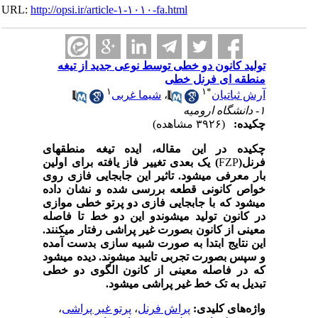
URL:
http://opsi.ir/article-۱-۱۰۱۰-fa.html
تولید کانون دو خطی توسط نوعی جدید از تیغه
منطقه ای فرنل خطی
۱
۱
*
آرش ثباتیان
،
شیما غربی
۱- دانشگاه ارومیه
چکیده:
(۳۹۲۶ مشاهده)
چکیده در این مقاله، ایده تیغه منطقه­ای
فرنل(
FZP
)
یک بعدی تغییر فاز یافته برای اولین
بار معرفی می­شود. تاثیر این جابجایی فازی روی
خواص کانونی قطعه بررسی شده و نشان داده
می­شود که با جابجایی فازی دو پرتو خطی موازی
در کانون تولید می­شوندو این دو خط تا فاصله
معینی از کانون بصورت غیر پراشی رفتار می­کنند.
این نتایج ابتدا به صورت شبیه سازی بدست آمده
و سپس بصورت تجربی تایید می­شوند. دیده می­شود
که در فاصله معینی از کانون الگوی دو خطی
تبدیل به تک خط غیر پراشی می­شود.
واژه‌های کلیدی:
پراش فرنل
،
پرتو غیر پراشی
،