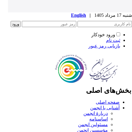
1 مرداد 1405
|
English
ورود خودکار
ثبت نام
بازیابی رمز عبور
خش‌های اصلی
صفحه اصلی
آشنایی با انجمن
دربارۀ انجمن
اساسنامه
مسئولین انجمن
مؤسسین انجمن