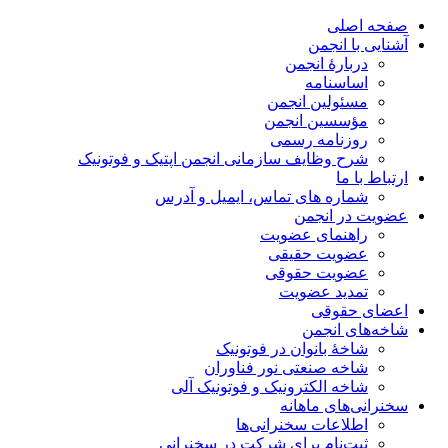
صفحه اصلی
آشنایی با انجمن
دربارۀ انجمن
اساسنامه
مسئولین انجمن
مؤسسین انجمن
روزنامه رسمی
شرح وظایف سازمانی انجمن اپتیک و فوتونیک
ارتباط با ما
شماره های تماس، ایمیل و آدرس
عضویت در انجمن
راهنمای عضویت
عضویت حقیقی
عضویت حقوقی
تمدید عضویت
اعضای حقوقی
شاخه‌های انجمن
شاخۀ بانوان در فوتونیک
شاخه صنعتی نور فناوران
شاخه‌ الکترونیک و فوتونیک آلی
سخنرانی‌های ماهانه
اطلاعات سخنرانی‌‌ها
ثبت‌نام برای شرکت در سخنرانی