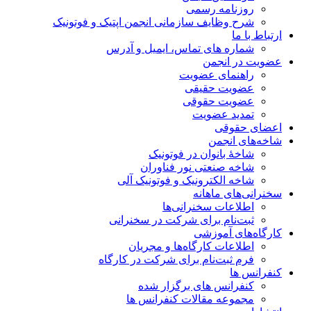
روزنامه رسمی
شرح وظایف سازمانی انجمن اپتیک و فوتونیک
ارتباط با ما
شماره های تماس، ایمیل و آدرس
عضویت در انجمن
راهنمای عضویت
عضویت حقیقی
عضویت حقوقی
تمدید عضویت
اعضای حقوقی
شاخه‌های انجمن
شاخۀ بانوان در فوتونیک
شاخه صنعتی نور فناوران
شاخه‌ الکترونیک و فوتونیک آلی
سخنرانی‌های ماهانه
اطلاعات سخنرانی‌‌ها
ثبت‌نام برای شرکت در سخنرانی
کارگاه‌های آموزشی
اطلاعات کارگاه‌ها و مجریان
فرم ثبت‌نام برای شرکت در کارگاه
کنفرانس ها
کنفرانس های برگزار شده
مجموعه مقالات کنفرانس ها