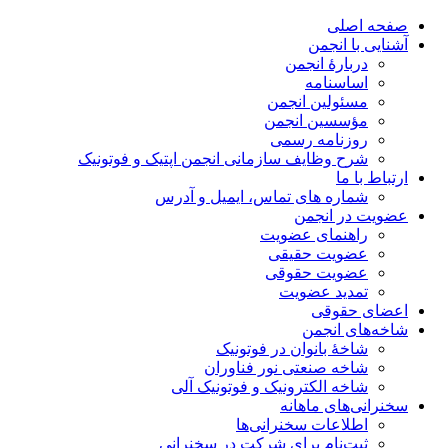
صفحه اصلی
آشنایی با انجمن
دربارۀ انجمن
اساسنامه
مسئولین انجمن
مؤسسین انجمن
روزنامه رسمی
شرح وظایف سازمانی انجمن اپتیک و فوتونیک
ارتباط با ما
شماره های تماس، ایمیل و آدرس
عضویت در انجمن
راهنمای عضویت
عضویت حقیقی
عضویت حقوقی
تمدید عضویت
اعضای حقوقی
شاخه‌های انجمن
شاخۀ بانوان در فوتونیک
شاخه صنعتی نور فناوران
شاخه‌ الکترونیک و فوتونیک آلی
سخنرانی‌های ماهانه
اطلاعات سخنرانی‌‌ها
ثبت‌نام برای شرکت در سخنرانی