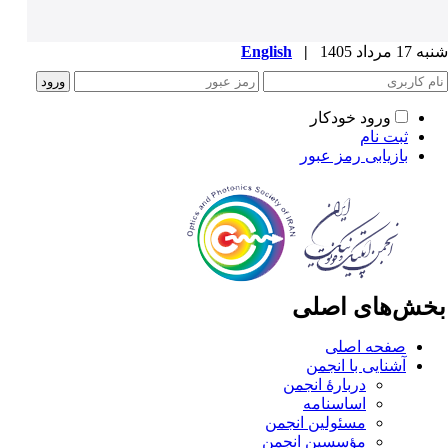
1 مرداد 1405
|
English
ورود خودکار
ثبت نام
بازیابی رمز عبور
خش‌های اصلی
صفحه اصلی
آشنایی با انجمن
دربارۀ انجمن
اساسنامه
مسئولین انجمن
مؤسسین انجمن