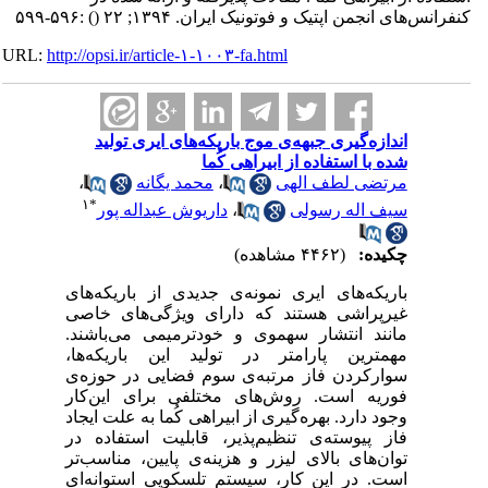
کنفرانس‌های انجمن اپتیک و فوتونیک ایران. ۱۳۹۴; ۲۲
()
:۵۹۶-۵۹۹
URL:
http://opsi.ir/article-۱-۱۰۰۳-fa.html
اندازه‌گیری جبهه‌ی موج باریکه‌های ایری تولید
شده با استفاده از ابیراهی کُما
مرتضی لطف الهی
،
محمد یگانه
،
۱
*
سیف اله رسولی
،
داریوش عبداله پور
چکیده:
(۴۴۶۲ مشاهده)
باریکه‌های ایری نمونه‌ی جدیدی از باریکه‌های
غیرپراشی هستند که دارای ویژگی‌های خاصی
مانند انتشار سهموی و خودترمیمی می‌باشند.
مهمترین پارامتر در تولید این باریکه‌ها،
سوارکردن فاز مرتبه‌ی سوم فضایی در حوزه‌ی
فوریه است. روش‌های مختلفی برای این‌کار
وجود دارد. بهره‌گیری از ابیراهی کُما به علت ایجاد
فاز پیوسته‌ی تنظیم‌پذیر، قابلیت استفاده در
توان‌های بالای لیزر و هزینه‌ی پایین، مناسب‌تر
است. در این کار، سیستم تلسکوپی استوانه‌ای