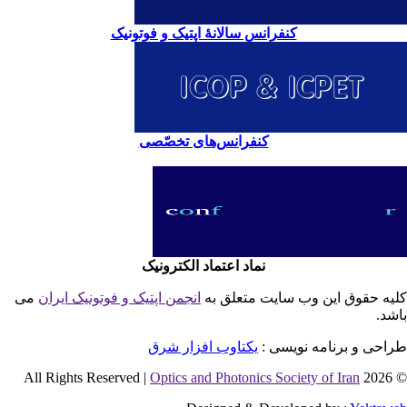
کنفرانس سالانۀ اپتیک و فوتونیک
کنفرانس‌های تخصّصی
نماد اعتماد الکترونیک
یه حقوق این وب سایت متعلق به
انجمن اپتیک و فوتونیک ایران
می
شد.
احی و برنامه نویسی :
یکتاوب افزار شرق
Optics and Photonics Society of Iran
© 2026 