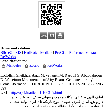
Download citation:
BibTeX
|
RIS
|
EndNote
|
Medlars
|
ProCite
|
Reference Manager
|
RefWorks
Send citation to:
Mendeley
Zotero
RefWorks
Lotfollahi Sheikhdarabadi M, yeganeh M, Rasouli S, Abdollahpour
D. Wavefront Measurement of Airy Beams Generated through
Coma Aberration. ICOP & ICPET _ INPC _ ICOFS 2016; 22 :596-
599
URL:
http://opsi.ir/article-1-1003-fa.html
لطف الهی مرتضی، یگانه محمد، رسولی سیف اله، عبداله پور
داریوش. اندازه‌گیری جبهه‌ی موج باریکه‌های ایری تولید شده با
استفاده از ابیراهی کُما . مقالات پذیرفته و ارائه شده در