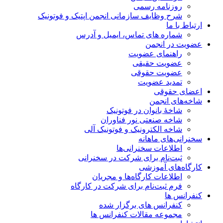
روزنامه رسمی
شرح وظایف سازمانی انجمن اپتیک و فوتونیک
ارتباط با ما
شماره های تماس، ایمیل و آدرس
عضویت در انجمن
راهنمای عضویت
عضویت حقیقی
عضویت حقوقی
تمدید عضویت
اعضای حقوقی
شاخه‌های انجمن
شاخۀ بانوان در فوتونیک
شاخه صنعتی نور فناوران
شاخه‌ الکترونیک و فوتونیک آلی
سخنرانی‌های ماهانه
اطلاعات سخنرانی‌‌ها
ثبت‌نام برای شرکت در سخنرانی
کارگاه‌های آموزشی
اطلاعات کارگاه‌ها و مجریان
فرم ثبت‌نام برای شرکت در کارگاه
کنفرانس ها
کنفرانس های برگزار شده
مجموعه مقالات کنفرانس ها