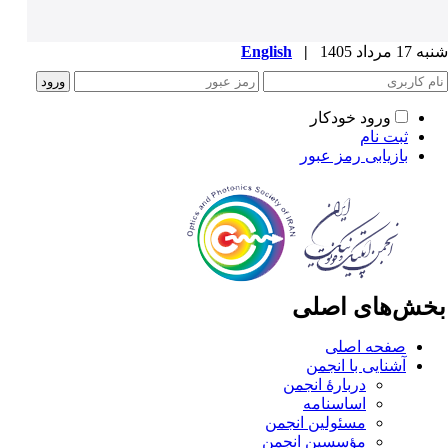
1 مرداد 1405
|
English
ورود خودکار
ثبت نام
بازیابی رمز عبور
خش‌های اصلی
صفحه اصلی
آشنایی با انجمن
دربارۀ انجمن
اساسنامه
مسئولین انجمن
مؤسسین انجمن