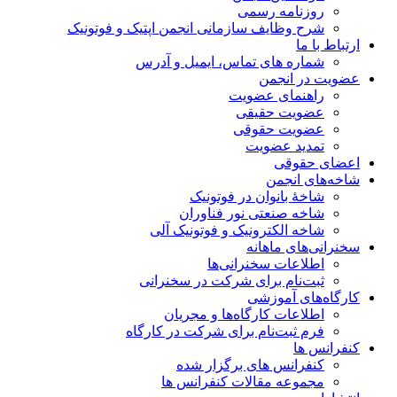
روزنامه رسمی
شرح وظایف سازمانی انجمن اپتیک و فوتونیک
ارتباط با ما
شماره های تماس، ایمیل و آدرس
عضویت در انجمن
راهنمای عضویت
عضویت حقیقی
عضویت حقوقی
تمدید عضویت
اعضای حقوقی
شاخه‌های انجمن
شاخۀ بانوان در فوتونیک
شاخه صنعتی نور فناوران
شاخه‌ الکترونیک و فوتونیک آلی
سخنرانی‌های ماهانه
اطلاعات سخنرانی‌‌ها
ثبت‌نام برای شرکت در سخنرانی
کارگاه‌های آموزشی
اطلاعات کارگاه‌ها و مجریان
فرم ثبت‌نام برای شرکت در کارگاه
کنفرانس ها
کنفرانس های برگزار شده
مجموعه مقالات کنفرانس ها