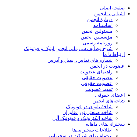
صفحه اصلی
آشنایی با انجمن
دربارۀ انجمن
اساسنامه
مسئولین انجمن
مؤسسین انجمن
روزنامه رسمی
شرح وظایف سازمانی انجمن اپتیک و فوتونیک
ارتباط با ما
شماره های تماس، ایمیل و آدرس
عضویت در انجمن
راهنمای عضویت
عضویت حقیقی
عضویت حقوقی
تمدید عضویت
اعضای حقوقی
شاخه‌های انجمن
شاخۀ بانوان در فوتونیک
شاخه صنعتی نور فناوران
شاخه‌ الکترونیک و فوتونیک آلی
سخنرانی‌های ماهانه
اطلاعات سخنرانی‌‌ها
ثبت‌نام برای شرکت در سخنرانی