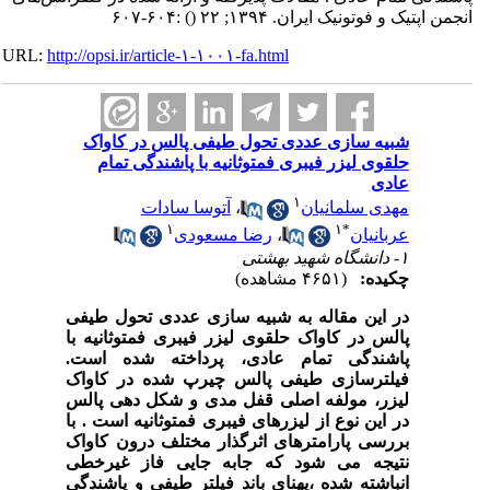
انجمن اپتیک و فوتونیک ایران. ۱۳۹۴; ۲۲
()
:۶۰۴-۶۰۷
URL:
http://opsi.ir/article-۱-۱۰۰۱-fa.html
شبیه سازی عددی تحول طیفی پالس در کاواک
حلقوی لیزر فیبری فمتوثانیه با پاشندگی تمام
عادی
۱
مهدی سلمانیان
،
آتوسا سادات
۱
۱
*
عربانیان
،
رضا مسعودی
۱- دانشگاه شهید بهشتی
چکیده:
(۴۶۵۱ مشاهده)
در این مقاله به شبیه سازی عددی تحول طیفی
پالس در کاواک حلقوی لیزر فیبری فمتوثانیه با
پاشندگی تمام عادی، پرداخته شده است.
فیلترسازی طیفی پالس چیرپ شده در کاواک
لیزر، مولفه اصلی قفل مدی و شکل دهی پالس
در این نوع از لیزرهای فیبری فمتوثانیه است . با
بررسی پارامترهای اثرگذار مختلف درون کاواک
نتیجه می شود که جابه جایی فاز غیرخطی
انباشته شده ،پهنای باند فیلتر طیفی و پاشندگی