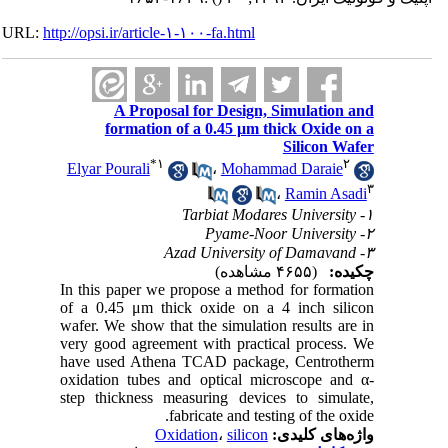
URL:
http://opsi.ir/article-۱-۱۰۰-fa.html
A Proposal for Design, Simulation and
formation of a 0.45 μm thick Oxide on a
Silicon Wafer
*
۱
۲
Elyar Pourali
،
Mohammad Daraie
۳
،
Ramin Asadi
۱- Tarbiat Modares University
۲- Pyame-Noor University
۳- Azad University of Damavand
چکیده:
(۴۶۵۵ مشاهده)
In this paper we propose a method for formation
of a 0.45 μm thick oxide on a 4 inch silicon
wafer. We show that the simulation results are in
very good agreement with practical process. We
have used Athena TCAD package, Centrotherm
oxidation tubes and optical microscope and α-
step thickness measuring devices to simulate,
fabricate and testing of the oxide.
واژه‌های کلیدی:
silicon
،
Oxidation