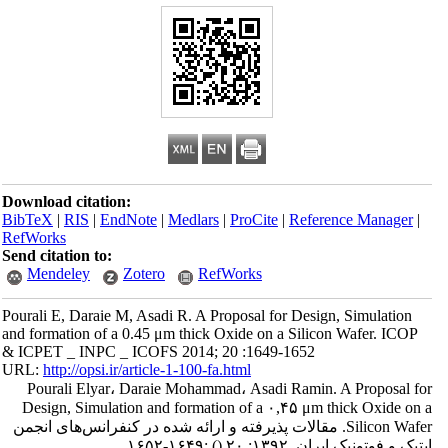
Download citation:
BibTeX
|
RIS
|
EndNote
|
Medlars
|
ProCite
|
Reference Manager
|
RefWorks
Send citation to:
Mendeley
Zotero
RefWorks
Pourali E, Daraie M, Asadi R. A Proposal for Design, Simulation
and formation of a 0.45 μm thick Oxide on a Silicon Wafer. ICOP
& ICPET _ INPC _ ICOFS 2014; 20 :1649-1652
URL:
http://opsi.ir/article-1-100-fa.html
Pourali Elyar، Daraie Mohammad، Asadi Ramin. A Proposal for
Design, Simulation and formation of a ۰,۴۵ μm thick Oxide on a
Silicon Wafer. مقالات پذیرفته و ارائه شده در کنفرانس‌های انجمن
اپتیک و فوتونیک ایران. ۱۳۹۲; ۲۰
()
:۱۶۴۹-۱۶۵۲