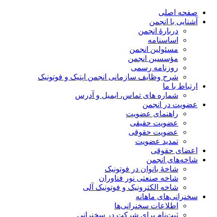
صفحه اصلی
آشنایی با انجمن
دربارۀ انجمن
اساسنامه
مسئولین انجمن
مؤسسین انجمن
روزنامه رسمی
شرح وظایف سازمانی انجمن اپتیک و فوتونیک
ارتباط با ما
شماره های تماس، ایمیل و آدرس
عضویت در انجمن
راهنمای عضویت
عضویت حقیقی
عضویت حقوقی
تمدید عضویت
اعضای حقوقی
شاخه‌های انجمن
شاخۀ بانوان در فوتونیک
شاخه صنعتی نور فناوران
شاخه‌ الکترونیک و فوتونیک آلی
سخنرانی‌های ماهانه
اطلاعات سخنرانی‌‌ها
ثبت‌نام برای شرکت در سخنرانی