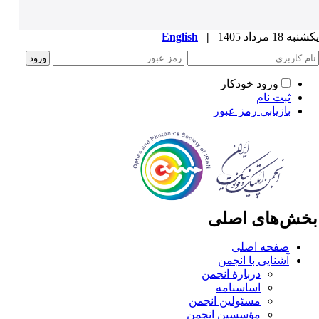
ه 18 مرداد 1405
|
English
ورود خودکار
ثبت نام
بازیابی رمز عبور
خش‌های اصلی
صفحه اصلی
آشنایی با انجمن
دربارۀ انجمن
اساسنامه
مسئولین انجمن
مؤسسین انجمن