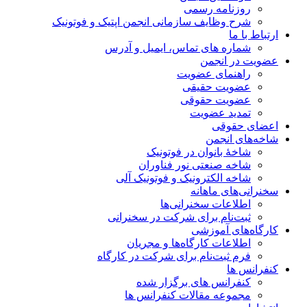
روزنامه رسمی
شرح وظایف سازمانی انجمن اپتیک و فوتونیک
ارتباط با ما
شماره های تماس، ایمیل و آدرس
عضویت در انجمن
راهنمای عضویت
عضویت حقیقی
عضویت حقوقی
تمدید عضویت
اعضای حقوقی
شاخه‌های انجمن
شاخۀ بانوان در فوتونیک
شاخه صنعتی نور فناوران
شاخه‌ الکترونیک و فوتونیک آلی
سخنرانی‌های ماهانه
اطلاعات سخنرانی‌‌ها
ثبت‌نام برای شرکت در سخنرانی
کارگاه‌های آموزشی
اطلاعات کارگاه‌ها و مجریان
فرم ثبت‌نام برای شرکت در کارگاه
کنفرانس ها
کنفرانس های برگزار شده
مجموعه مقالات کنفرانس ها