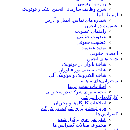
روزنامه رسمی
شرح وظایف سازمانی انجمن اپتیک و فوتونیک
ارتباط با ما
شماره های تماس، ایمیل و آدرس
عضویت در انجمن
راهنمای عضویت
عضویت حقیقی
عضویت حقوقی
تمدید عضویت
اعضای حقوقی
شاخه‌های انجمن
شاخۀ بانوان در فوتونیک
شاخه صنعتی نور فناوران
شاخه‌ الکترونیک و فوتونیک آلی
سخنرانی‌های ماهانه
اطلاعات سخنرانی‌‌ها
ثبت‌نام برای شرکت در سخنرانی
کارگاه‌های آموزشی
اطلاعات کارگاه‌ها و مجریان
فرم ثبت‌نام برای شرکت در کارگاه
کنفرانس ها
کنفرانس های برگزار شده
مجموعه مقالات کنفرانس ها