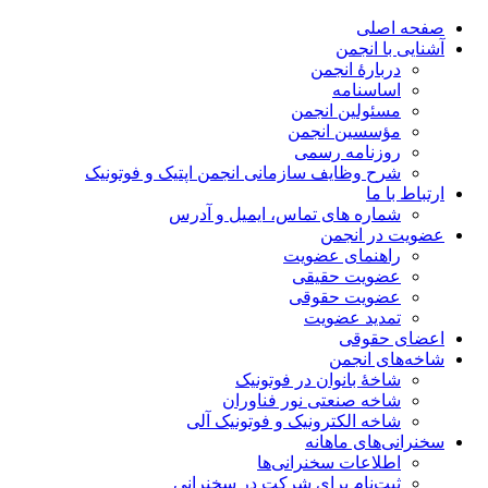
صفحه اصلی
آشنایی با انجمن
دربارۀ انجمن
اساسنامه
مسئولین انجمن
مؤسسین انجمن
روزنامه رسمی
شرح وظایف سازمانی انجمن اپتیک و فوتونیک
ارتباط با ما
شماره های تماس، ایمیل و آدرس
عضویت در انجمن
راهنمای عضویت
عضویت حقیقی
عضویت حقوقی
تمدید عضویت
اعضای حقوقی
شاخه‌های انجمن
شاخۀ بانوان در فوتونیک
شاخه صنعتی نور فناوران
شاخه‌ الکترونیک و فوتونیک آلی
سخنرانی‌های ماهانه
اطلاعات سخنرانی‌‌ها
ثبت‌نام برای شرکت در سخنرانی