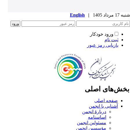
1 مرداد 1405
|
English
ورود خودکار
ثبت نام
بازیابی رمز عبور
خش‌های اصلی
صفحه اصلی
آشنایی با انجمن
دربارۀ انجمن
اساسنامه
مسئولین انجمن
مؤسسین انجمن