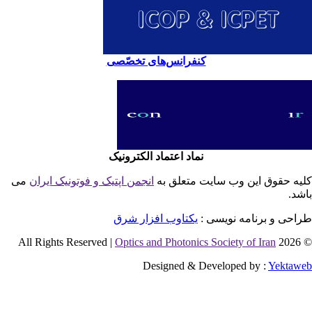
کنفرانس‌های تخصّصی
نماد اعتماد الکترونیک
یه حقوق این وب سایت متعلق به
انجمن اپتیک و فوتونیک ایران
می
شد.
احی و برنامه نویسی :
یکتاوب افزار شرق
Optics and Photonics Society of Iran
© 2026 
Designed & Developed by :
Yektaw