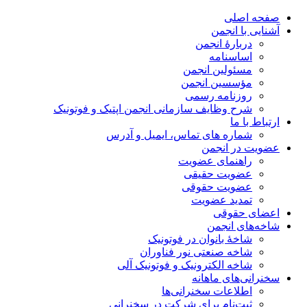
صفحه اصلی
آشنایی با انجمن
دربارۀ انجمن
اساسنامه
مسئولین انجمن
مؤسسین انجمن
روزنامه رسمی
شرح وظایف سازمانی انجمن اپتیک و فوتونیک
ارتباط با ما
شماره های تماس، ایمیل و آدرس
عضویت در انجمن
راهنمای عضویت
عضویت حقیقی
عضویت حقوقی
تمدید عضویت
اعضای حقوقی
شاخه‌های انجمن
شاخۀ بانوان در فوتونیک
شاخه صنعتی نور فناوران
شاخه‌ الکترونیک و فوتونیک آلی
سخنرانی‌های ماهانه
اطلاعات سخنرانی‌‌ها
ثبت‌نام برای شرکت در سخنرانی