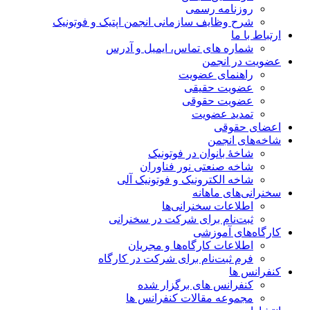
روزنامه رسمی
شرح وظایف سازمانی انجمن اپتیک و فوتونیک
ارتباط با ما
شماره های تماس، ایمیل و آدرس
عضویت در انجمن
راهنمای عضویت
عضویت حقیقی
عضویت حقوقی
تمدید عضویت
اعضای حقوقی
شاخه‌های انجمن
شاخۀ بانوان در فوتونیک
شاخه صنعتی نور فناوران
شاخه‌ الکترونیک و فوتونیک آلی
سخنرانی‌های ماهانه
اطلاعات سخنرانی‌‌ها
ثبت‌نام برای شرکت در سخنرانی
کارگاه‌های آموزشی
اطلاعات کارگاه‌ها و مجریان
فرم ثبت‌نام برای شرکت در کارگاه
کنفرانس ها
کنفرانس های برگزار شده
مجموعه مقالات کنفرانس ها