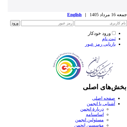
1 مرداد 1405
|
English
ورود خودکار
ثبت نام
بازیابی رمز عبور
خش‌های اصلی
صفحه اصلی
آشنایی با انجمن
دربارۀ انجمن
اساسنامه
مسئولین انجمن
مؤسسین انجمن