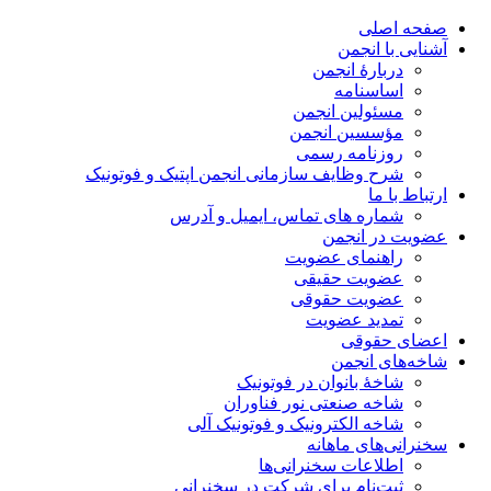
صفحه اصلی
آشنایی با انجمن
دربارۀ انجمن
اساسنامه
مسئولین انجمن
مؤسسین انجمن
روزنامه رسمی
شرح وظایف سازمانی انجمن اپتیک و فوتونیک
ارتباط با ما
شماره های تماس، ایمیل و آدرس
عضویت در انجمن
راهنمای عضویت
عضویت حقیقی
عضویت حقوقی
تمدید عضویت
اعضای حقوقی
شاخه‌های انجمن
شاخۀ بانوان در فوتونیک
شاخه صنعتی نور فناوران
شاخه‌ الکترونیک و فوتونیک آلی
سخنرانی‌های ماهانه
اطلاعات سخنرانی‌‌ها
ثبت‌نام برای شرکت در سخنرانی