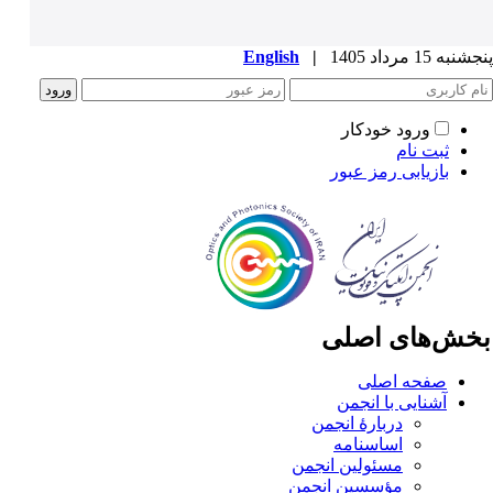
به 15 مرداد 1405
|
English
ورود خودکار
ثبت نام
بازیابی رمز عبور
خش‌های اصلی
صفحه اصلی
آشنایی با انجمن
دربارۀ انجمن
اساسنامه
مسئولین انجمن
مؤسسین انجمن