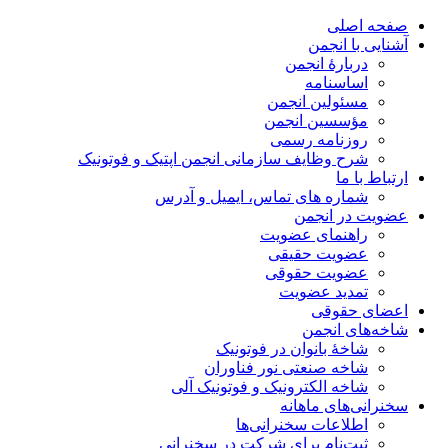
صفحه اصلی
آشنایی با انجمن
دربارۀ انجمن
اساسنامه
مسئولین انجمن
مؤسسین انجمن
روزنامه رسمی
شرح وظایف سازمانی انجمن اپتیک و فوتونیک
ارتباط با ما
شماره های تماس، ایمیل و آدرس
عضویت در انجمن
راهنمای عضویت
عضویت حقیقی
عضویت حقوقی
تمدید عضویت
اعضای حقوقی
شاخه‌های انجمن
شاخۀ بانوان در فوتونیک
شاخه صنعتی نور فناوران
شاخه‌ الکترونیک و فوتونیک آلی
سخنرانی‌های ماهانه
اطلاعات سخنرانی‌‌ها
ثبت‌نام برای شرکت در سخنرانی