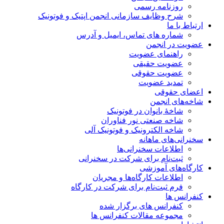
روزنامه رسمی
شرح وظایف سازمانی انجمن اپتیک و فوتونیک
ارتباط با ما
شماره های تماس، ایمیل و آدرس
عضویت در انجمن
راهنمای عضویت
عضویت حقیقی
عضویت حقوقی
تمدید عضویت
اعضای حقوقی
شاخه‌های انجمن
شاخۀ بانوان در فوتونیک
شاخه صنعتی نور فناوران
شاخه‌ الکترونیک و فوتونیک آلی
سخنرانی‌های ماهانه
اطلاعات سخنرانی‌‌ها
ثبت‌نام برای شرکت در سخنرانی
کارگاه‌های آموزشی
اطلاعات کارگاه‌ها و مجریان
فرم ثبت‌نام برای شرکت در کارگاه
کنفرانس ها
کنفرانس های برگزار شده
مجموعه مقالات کنفرانس ها