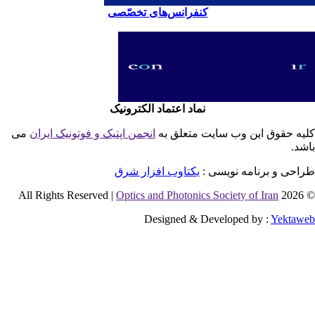
کنفرانس‌های تخصّصی
نماد اعتماد الکترونیک
یه حقوق این وب سایت متعلق به
انجمن اپتیک و فوتونیک ایران
می
شد.
احی و برنامه نویسی :
یکتاوب افزار شرق
Optics and Photonics Society of Iran
© 2026 
Designed & Developed by :
Yektaw