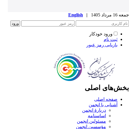
جمعه 16 مرداد 1405
|
English
ورود خودکار
ثبت نام
بازیابی رمز عبور
بخش‌های اصلی
صفحه اصلی
آشنایی با انجمن
دربارۀ انجمن
اساسنامه
مسئولین انجمن
مؤسسین انجمن