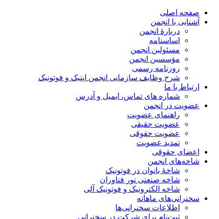
صفحه اصلی
آشنایی با انجمن
دربارۀ انجمن
اساسنامه
مسئولین انجمن
مؤسسین انجمن
روزنامه رسمی
شرح وظایف سازمانی انجمن اپتیک و فوتونیک
ارتباط با ما
شماره های تماس، ایمیل و آدرس
عضویت در انجمن
راهنمای عضویت
عضویت حقیقی
عضویت حقوقی
تمدید عضویت
اعضای حقوقی
شاخه‌های انجمن
شاخۀ بانوان در فوتونیک
شاخه صنعتی نور فناوران
شاخه‌ الکترونیک و فوتونیک آلی
سخنرانی‌های ماهانه
اطلاعات سخنرانی‌‌ها
ثبت‌نام برای شرکت در سخنرانی