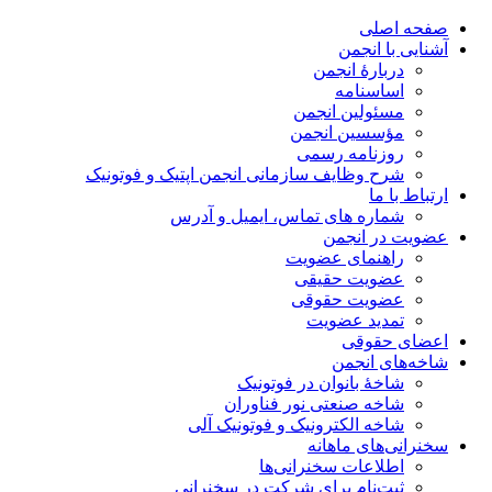
صفحه اصلی
آشنایی با انجمن
دربارۀ انجمن
اساسنامه
مسئولین انجمن
مؤسسین انجمن
روزنامه رسمی
شرح وظایف سازمانی انجمن اپتیک و فوتونیک
ارتباط با ما
شماره های تماس، ایمیل و آدرس
عضویت در انجمن
راهنمای عضویت
عضویت حقیقی
عضویت حقوقی
تمدید عضویت
اعضای حقوقی
شاخه‌های انجمن
شاخۀ بانوان در فوتونیک
شاخه صنعتی نور فناوران
شاخه‌ الکترونیک و فوتونیک آلی
سخنرانی‌های ماهانه
اطلاعات سخنرانی‌‌ها
ثبت‌نام برای شرکت در سخنرانی