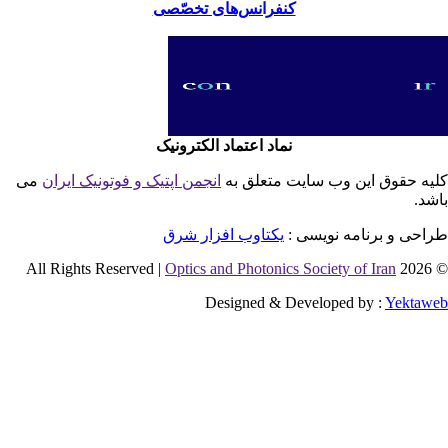
کنفرانس‌های تخصّصی
نماد اعتماد الکترونیک
یه حقوق این وب سایت متعلق به
انجمن اپتیک و فوتونیک ایران
می
شد.
احی و برنامه نویسی :
یکتاوب افزار شرق
Optics and Photonics Society of Iran
© 2026 
Designed & Developed by :
Yektaw