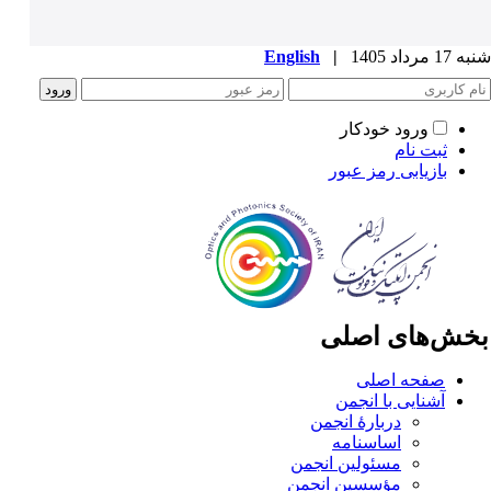
1 مرداد 1405
|
English
ورود خودکار
ثبت نام
بازیابی رمز عبور
خش‌های اصلی
صفحه اصلی
آشنایی با انجمن
دربارۀ انجمن
اساسنامه
مسئولین انجمن
مؤسسین انجمن