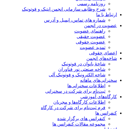
روزنامه رسمی
شرح وظایف سازمانی انجمن اپتیک و فوتونیک
ارتباط با ما
شماره های تماس، ایمیل و آدرس
عضویت در انجمن
راهنمای عضویت
عضویت حقیقی
عضویت حقوقی
تمدید عضویت
اعضای حقوقی
شاخه‌های انجمن
شاخۀ بانوان در فوتونیک
شاخه صنعتی نور فناوران
شاخه‌ الکترونیک و فوتونیک آلی
سخنرانی‌های ماهانه
اطلاعات سخنرانی‌‌ها
ثبت‌نام برای شرکت در سخنرانی
کارگاه‌های آموزشی
اطلاعات کارگاه‌ها و مجریان
فرم ثبت‌نام برای شرکت در کارگاه
کنفرانس ها
کنفرانس های برگزار شده
مجموعه مقالات کنفرانس ها