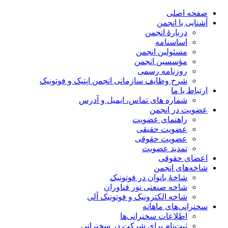
صفحه اصلی
آشنایی با انجمن
دربارۀ انجمن
اساسنامه
مسئولین انجمن
مؤسسین انجمن
روزنامه رسمی
شرح وظایف سازمانی انجمن اپتیک و فوتونیک
ارتباط با ما
شماره های تماس، ایمیل و آدرس
عضویت در انجمن
راهنمای عضویت
عضویت حقیقی
عضویت حقوقی
تمدید عضویت
اعضای حقوقی
شاخه‌های انجمن
شاخۀ بانوان در فوتونیک
شاخه صنعتی نور فناوران
شاخه‌ الکترونیک و فوتونیک آلی
سخنرانی‌های ماهانه
اطلاعات سخنرانی‌‌ها
ثبت‌نام برای شرکت در سخنرانی