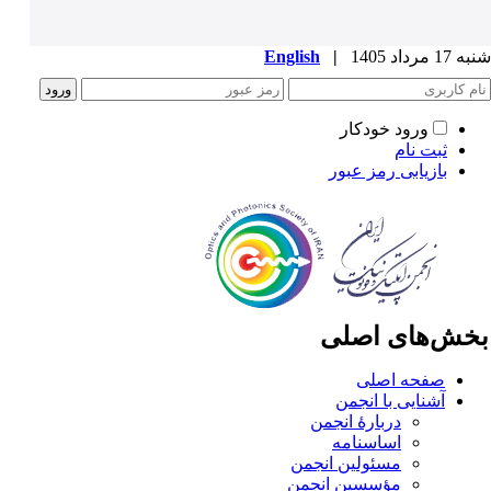
1 مرداد 1405
|
English
ورود خودکار
ثبت نام
بازیابی رمز عبور
خش‌های اصلی
صفحه اصلی
آشنایی با انجمن
دربارۀ انجمن
اساسنامه
مسئولین انجمن
مؤسسین انجمن