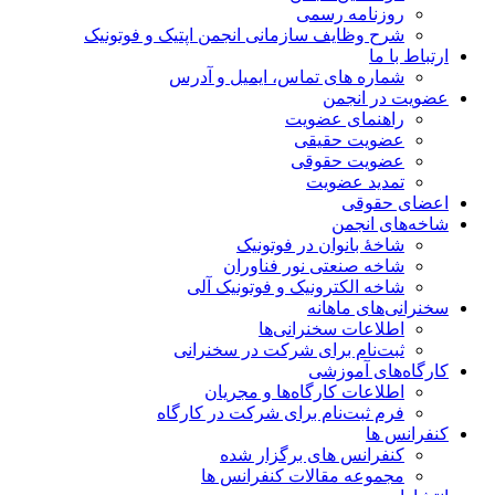
روزنامه رسمی
شرح وظایف سازمانی انجمن اپتیک و فوتونیک
ارتباط با ما
شماره های تماس، ایمیل و آدرس
عضویت در انجمن
راهنمای عضویت
عضویت حقیقی
عضویت حقوقی
تمدید عضویت
اعضای حقوقی
شاخه‌های انجمن
شاخۀ بانوان در فوتونیک
شاخه صنعتی نور فناوران
شاخه‌ الکترونیک و فوتونیک آلی
سخنرانی‌های ماهانه
اطلاعات سخنرانی‌‌ها
ثبت‌نام برای شرکت در سخنرانی
کارگاه‌های آموزشی
اطلاعات کارگاه‌ها و مجریان
فرم ثبت‌نام برای شرکت در کارگاه
کنفرانس ها
کنفرانس های برگزار شده
مجموعه مقالات کنفرانس ها