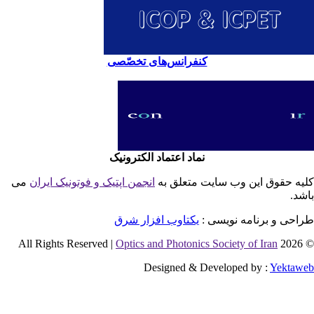
کنفرانس‌های تخصّصی
نماد اعتماد الکترونیک
یه حقوق این وب سایت متعلق به
انجمن اپتیک و فوتونیک ایران
می
شد.
احی و برنامه نویسی :
یکتاوب افزار شرق
Optics and Photonics Society of Iran
© 2026 
Designed & Developed by :
Yektaw