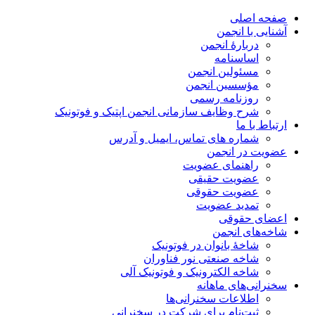
صفحه اصلی
آشنایی با انجمن
دربارۀ انجمن
اساسنامه
مسئولین انجمن
مؤسسین انجمن
روزنامه رسمی
شرح وظایف سازمانی انجمن اپتیک و فوتونیک
ارتباط با ما
شماره های تماس، ایمیل و آدرس
عضویت در انجمن
راهنمای عضویت
عضویت حقیقی
عضویت حقوقی
تمدید عضویت
اعضای حقوقی
شاخه‌های انجمن
شاخۀ بانوان در فوتونیک
شاخه صنعتی نور فناوران
شاخه‌ الکترونیک و فوتونیک آلی
سخنرانی‌های ماهانه
اطلاعات سخنرانی‌‌ها
ثبت‌نام برای شرکت در سخنرانی