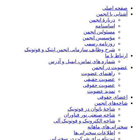
صفحه اصلی
آشنایی با انجمن
دربارۀ انجمن
اساسنامه
مسئولین انجمن
مؤسسین انجمن
روزنامه رسمی
شرح وظایف سازمانی انجمن اپتیک و فوتونیک
ارتباط با ما
شماره های تماس، ایمیل و آدرس
عضویت در انجمن
راهنمای عضویت
عضویت حقیقی
عضویت حقوقی
تمدید عضویت
اعضای حقوقی
شاخه‌های انجمن
شاخۀ بانوان در فوتونیک
شاخه صنعتی نور فناوران
شاخه‌ الکترونیک و فوتونیک آلی
سخنرانی‌های ماهانه
اطلاعات سخنرانی‌‌ها
ثبت‌نام برای شرکت در سخنرانی