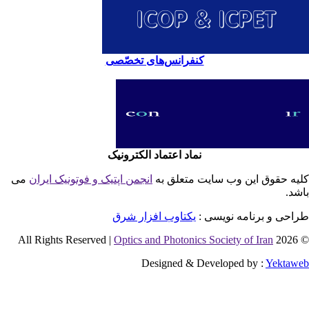
کنفرانس‌های تخصّصی
نماد اعتماد الکترونیک
یه حقوق این وب سایت متعلق به
انجمن اپتیک و فوتونیک ایران
می
شد.
احی و برنامه نویسی :
یکتاوب افزار شرق
Optics and Photonics Society of Iran
© 2026 
Designed & Developed by :
Yektaw