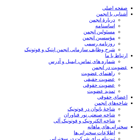
صفحه اصلی
آشنایی با انجمن
دربارۀ انجمن
اساسنامه
مسئولین انجمن
مؤسسین انجمن
روزنامه رسمی
شرح وظایف سازمانی انجمن اپتیک و فوتونیک
ارتباط با ما
شماره های تماس، ایمیل و آدرس
عضویت در انجمن
راهنمای عضویت
عضویت حقیقی
عضویت حقوقی
تمدید عضویت
اعضای حقوقی
شاخه‌های انجمن
شاخۀ بانوان در فوتونیک
شاخه صنعتی نور فناوران
شاخه‌ الکترونیک و فوتونیک آلی
سخنرانی‌های ماهانه
اطلاعات سخنرانی‌‌ها
ثبت‌نام برای شرکت در سخنرانی