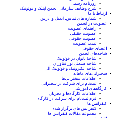
روزنامه رسمی
شرح وظایف سازمانی انجمن اپتیک و فوتونیک
ارتباط با ما
شماره های تماس، ایمیل و آدرس
عضویت در انجمن
راهنمای عضویت
عضویت حقیقی
عضویت حقوقی
تمدید عضویت
اعضای حقوقی
شاخه‌های انجمن
شاخۀ بانوان در فوتونیک
شاخه صنعتی نور فناوران
شاخه‌ الکترونیک و فوتونیک آلی
سخنرانی‌های ماهانه
اطلاعات سخنرانی‌‌ها
ثبت‌نام برای شرکت در سخنرانی
کارگاه‌های آموزشی
اطلاعات کارگاه‌ها و مجریان
فرم ثبت‌نام برای شرکت در کارگاه
کنفرانس ها
کنفرانس های برگزار شده
مجموعه مقالات کنفرانس ها