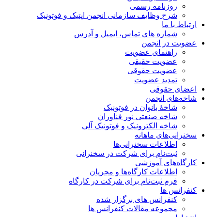
روزنامه رسمی
شرح وظایف سازمانی انجمن اپتیک و فوتونیک
ارتباط با ما
شماره های تماس، ایمیل و آدرس
عضویت در انجمن
راهنمای عضویت
عضویت حقیقی
عضویت حقوقی
تمدید عضویت
اعضای حقوقی
شاخه‌های انجمن
شاخۀ بانوان در فوتونیک
شاخه صنعتی نور فناوران
شاخه‌ الکترونیک و فوتونیک آلی
سخنرانی‌های ماهانه
اطلاعات سخنرانی‌‌ها
ثبت‌نام برای شرکت در سخنرانی
کارگاه‌های آموزشی
اطلاعات کارگاه‌ها و مجریان
فرم ثبت‌نام برای شرکت در کارگاه
کنفرانس ها
کنفرانس های برگزار شده
مجموعه مقالات کنفرانس ها