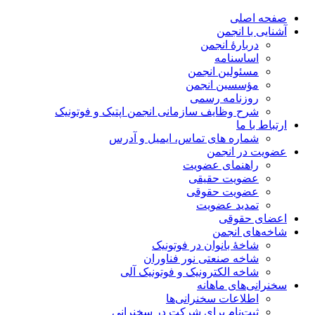
صفحه اصلی
آشنایی با انجمن
دربارۀ انجمن
اساسنامه
مسئولین انجمن
مؤسسین انجمن
روزنامه رسمی
شرح وظایف سازمانی انجمن اپتیک و فوتونیک
ارتباط با ما
شماره های تماس، ایمیل و آدرس
عضویت در انجمن
راهنمای عضویت
عضویت حقیقی
عضویت حقوقی
تمدید عضویت
اعضای حقوقی
شاخه‌های انجمن
شاخۀ بانوان در فوتونیک
شاخه صنعتی نور فناوران
شاخه‌ الکترونیک و فوتونیک آلی
سخنرانی‌های ماهانه
اطلاعات سخنرانی‌‌ها
ثبت‌نام برای شرکت در سخنرانی