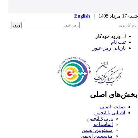
1 مرداد 1405
|
English
ورود خودکار
ثبت نام
بازیابی رمز عبور
خش‌های اصلی
صفحه اصلی
آشنایی با انجمن
دربارۀ انجمن
اساسنامه
مسئولین انجمن
مؤسسین انجمن