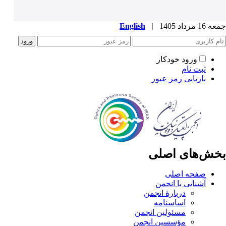
جمعه 16 مرداد 1405
|
English
ورود خودکار
ثبت نام
بازیابی رمز عبور
بخش‌های اصلی
صفحه اصلی
آشنایی با انجمن
دربارۀ انجمن
اساسنامه
مسئولین انجمن
مؤسسین انجمن