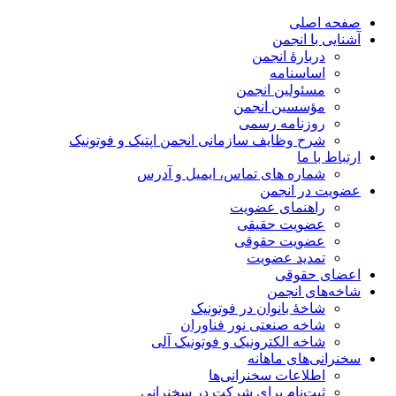
صفحه اصلی
آشنایی با انجمن
دربارۀ انجمن
اساسنامه
مسئولین انجمن
مؤسسین انجمن
روزنامه رسمی
شرح وظایف سازمانی انجمن اپتیک و فوتونیک
ارتباط با ما
شماره های تماس، ایمیل و آدرس
عضویت در انجمن
راهنمای عضویت
عضویت حقیقی
عضویت حقوقی
تمدید عضویت
اعضای حقوقی
شاخه‌های انجمن
شاخۀ بانوان در فوتونیک
شاخه صنعتی نور فناوران
شاخه‌ الکترونیک و فوتونیک آلی
سخنرانی‌های ماهانه
اطلاعات سخنرانی‌‌ها
ثبت‌نام برای شرکت در سخنرانی