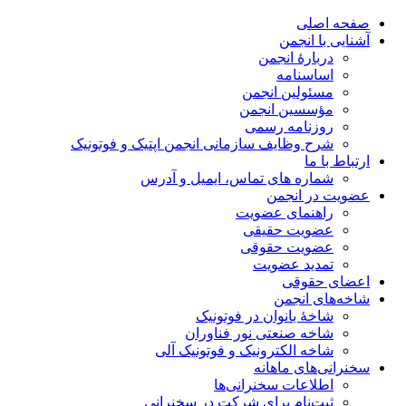
صفحه اصلی
آشنایی با انجمن
دربارۀ انجمن
اساسنامه
مسئولین انجمن
مؤسسین انجمن
روزنامه رسمی
شرح وظایف سازمانی انجمن اپتیک و فوتونیک
ارتباط با ما
شماره های تماس، ایمیل و آدرس
عضویت در انجمن
راهنمای عضویت
عضویت حقیقی
عضویت حقوقی
تمدید عضویت
اعضای حقوقی
شاخه‌های انجمن
شاخۀ بانوان در فوتونیک
شاخه صنعتی نور فناوران
شاخه‌ الکترونیک و فوتونیک آلی
سخنرانی‌های ماهانه
اطلاعات سخنرانی‌‌ها
ثبت‌نام برای شرکت در سخنرانی