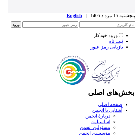
به 15 مرداد 1405
|
English
ورود خودکار
ثبت نام
بازیابی رمز عبور
خش‌های اصلی
صفحه اصلی
آشنایی با انجمن
دربارۀ انجمن
اساسنامه
مسئولین انجمن
مؤسسین انجمن