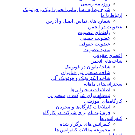
روزنامه رسمی
شرح وظایف سازمانی انجمن اپتیک و فوتونیک
ارتباط با ما
شماره های تماس، ایمیل و آدرس
عضویت در انجمن
راهنمای عضویت
عضویت حقیقی
عضویت حقوقی
تمدید عضویت
اعضای حقوقی
شاخه‌های انجمن
شاخۀ بانوان در فوتونیک
شاخه صنعتی نور فناوران
شاخه‌ الکترونیک و فوتونیک آلی
سخنرانی‌های ماهانه
اطلاعات سخنرانی‌‌ها
ثبت‌نام برای شرکت در سخنرانی
کارگاه‌های آموزشی
اطلاعات کارگاه‌ها و مجریان
فرم ثبت‌نام برای شرکت در کارگاه
کنفرانس ها
کنفرانس های برگزار شده
مجموعه مقالات کنفرانس ها