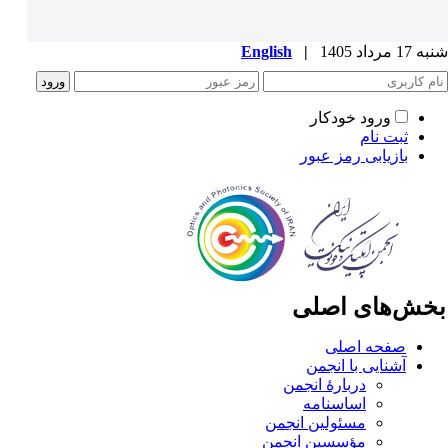
1 مرداد 1405
|
English
ورود خودکار
ثبت نام
بازیابی رمز عبور
خش‌های اصلی
صفحه اصلی
آشنایی با انجمن
دربارۀ انجمن
اساسنامه
مسئولین انجمن
مؤسسین انجمن