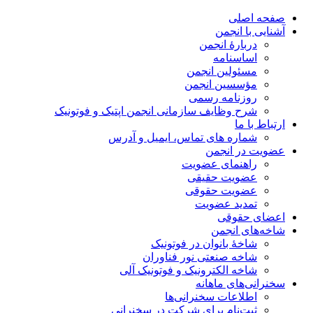
صفحه اصلی
آشنایی با انجمن
دربارۀ انجمن
اساسنامه
مسئولین انجمن
مؤسسین انجمن
روزنامه رسمی
شرح وظایف سازمانی انجمن اپتیک و فوتونیک
ارتباط با ما
شماره های تماس، ایمیل و آدرس
عضویت در انجمن
راهنمای عضویت
عضویت حقیقی
عضویت حقوقی
تمدید عضویت
اعضای حقوقی
شاخه‌های انجمن
شاخۀ بانوان در فوتونیک
شاخه صنعتی نور فناوران
شاخه‌ الکترونیک و فوتونیک آلی
سخنرانی‌های ماهانه
اطلاعات سخنرانی‌‌ها
ثبت‌نام برای شرکت در سخنرانی