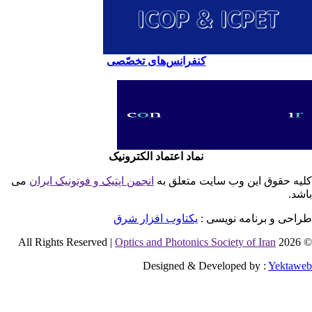
کنفرانس‌های تخصّصی
نماد اعتماد الکترونیک
یه حقوق این وب سایت متعلق به
انجمن اپتیک و فوتونیک ایران
می
شد.
احی و برنامه نویسی :
یکتاوب افزار شرق
Optics and Photonics Society of Iran
© 2026 
Designed & Developed by :
Yektaw