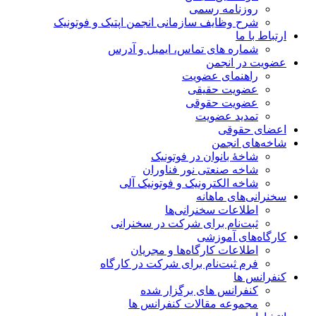
روزنامه رسمی
شرح وظایف سازمانی انجمن اپتیک و فوتونیک
ارتباط با ما
شماره های تماس، ایمیل و آدرس
عضویت در انجمن
راهنمای عضویت
عضویت حقیقی
عضویت حقوقی
تمدید عضویت
اعضای حقوقی
شاخه‌های انجمن
شاخۀ بانوان در فوتونیک
شاخه صنعتی نور فناوران
شاخه‌ الکترونیک و فوتونیک آلی
سخنرانی‌های ماهانه
اطلاعات سخنرانی‌‌ها
ثبت‌نام برای شرکت در سخنرانی
کارگاه‌های آموزشی
اطلاعات کارگاه‌ها و مجریان
فرم ثبت‌نام برای شرکت در کارگاه
کنفرانس ها
کنفرانس های برگزار شده
مجموعه مقالات کنفرانس ها