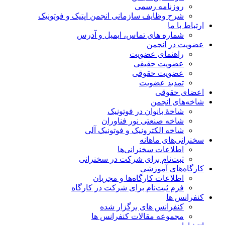
روزنامه رسمی
شرح وظایف سازمانی انجمن اپتیک و فوتونیک
ارتباط با ما
شماره های تماس، ایمیل و آدرس
عضویت در انجمن
راهنمای عضویت
عضویت حقیقی
عضویت حقوقی
تمدید عضویت
اعضای حقوقی
شاخه‌های انجمن
شاخۀ بانوان در فوتونیک
شاخه صنعتی نور فناوران
شاخه‌ الکترونیک و فوتونیک آلی
سخنرانی‌های ماهانه
اطلاعات سخنرانی‌‌ها
ثبت‌نام برای شرکت در سخنرانی
کارگاه‌های آموزشی
اطلاعات کارگاه‌ها و مجریان
فرم ثبت‌نام برای شرکت در کارگاه
کنفرانس ها
کنفرانس های برگزار شده
مجموعه مقالات کنفرانس ها