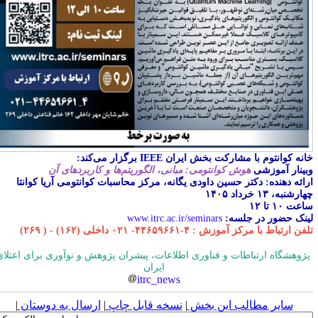
نه کوانتوم با مشارکت بخش ایران IEEE برگزار می‌کند:
بینار آموزشی
هوش کوانتومی: مبانی، الگوریتم‌ها و کاربردهای آن
رائه دهنده: دکتر حسین داودی یگانه، مرکز محاسبات کوانتومی آریا کوانتا
ارشنبه، ۱۳ خرداد ۱۴۰۵
عت ۱۰ تا ۱۲
ینک حضور در جلسه:
s
www.itrc.ac.ir/seminar
فن ارتباط با مرکز آموزش : ۴-۴۴۶۵۹۶۶۱- ۰۲۱ داخلی (۱۶۲) - ( ۲۶۹)
ژوهشگاه ارتباطات و فناوری اطلاعات، پیشران پژوهش و نوآوری برای اعتلای
ایران
itrc_news
سایر مطالب این بخش
|
نسخه قابل چاپ
|
ارسال به دوستان
|