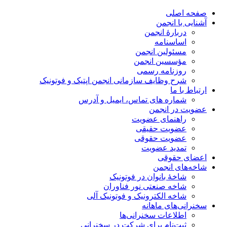
صفحه اصلی
آشنایی با انجمن
دربارۀ انجمن
اساسنامه
مسئولین انجمن
مؤسسین انجمن
روزنامه رسمی
شرح وظایف سازمانی انجمن اپتیک و فوتونیک
ارتباط با ما
شماره های تماس، ایمیل و آدرس
عضویت در انجمن
راهنمای عضویت
عضویت حقیقی
عضویت حقوقی
تمدید عضویت
اعضای حقوقی
شاخه‌های انجمن
شاخۀ بانوان در فوتونیک
شاخه صنعتی نور فناوران
شاخه‌ الکترونیک و فوتونیک آلی
سخنرانی‌های ماهانه
اطلاعات سخنرانی‌‌ها
ثبت‌نام برای شرکت در سخنرانی