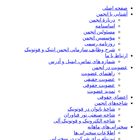
صفحه اصلی
آشنایی با انجمن
دربارۀ انجمن
اساسنامه
مسئولین انجمن
مؤسسین انجمن
روزنامه رسمی
شرح وظایف سازمانی انجمن اپتیک و فوتونیک
ارتباط با ما
شماره های تماس، ایمیل و آدرس
عضویت در انجمن
راهنمای عضویت
عضویت حقیقی
عضویت حقوقی
تمدید عضویت
اعضای حقوقی
شاخه‌های انجمن
شاخۀ بانوان در فوتونیک
شاخه صنعتی نور فناوران
شاخه‌ الکترونیک و فوتونیک آلی
سخنرانی‌های ماهانه
اطلاعات سخنرانی‌‌ها
ثبت‌نام برای شرکت در سخنرانی