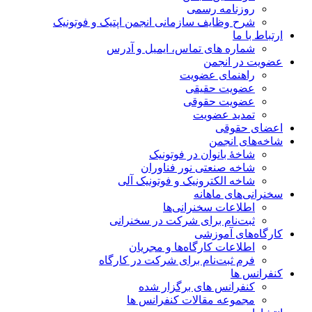
روزنامه رسمی
شرح وظایف سازمانی انجمن اپتیک و فوتونیک
ارتباط با ما
شماره های تماس، ایمیل و آدرس
عضویت در انجمن
راهنمای عضویت
عضویت حقیقی
عضویت حقوقی
تمدید عضویت
اعضای حقوقی
شاخه‌های انجمن
شاخۀ بانوان در فوتونیک
شاخه صنعتی نور فناوران
شاخه‌ الکترونیک و فوتونیک آلی
سخنرانی‌های ماهانه
اطلاعات سخنرانی‌‌ها
ثبت‌نام برای شرکت در سخنرانی
کارگاه‌های آموزشی
اطلاعات کارگاه‌ها و مجریان
فرم ثبت‌نام برای شرکت در کارگاه
کنفرانس ها
کنفرانس های برگزار شده
مجموعه مقالات کنفرانس ها